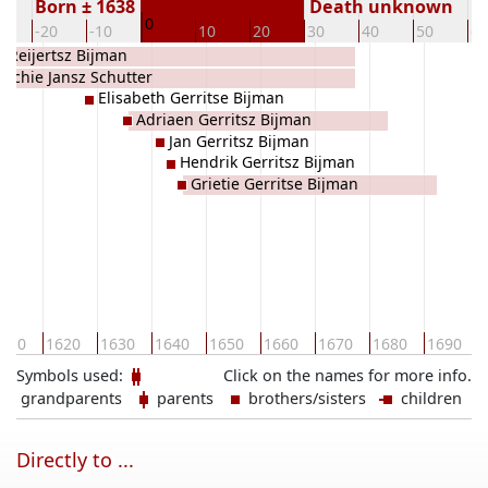
Born ± 1638
Death unknown
0
0
-20
-10
10
20
30
40
50
60
t Reijertsz Bijman
richie Jansz Schutter
Elisabeth Gerritse Bijman
Adriaen Gerritsz Bijman
Jan Gerritsz Bijman
Hendrik Gerritsz Bijman
Grietie Gerritse Bijman
610
1620
1630
1640
1650
1660
1670
1680
1690
Symbols used:
Click on the names for more info.
grandparents
parents
brothers/sisters
children
Directly to ...