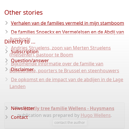
Other stories
Verhalen van de families vermeld in mijn stamboom
De families Snoeckx en Verme(e)sen en de Abdij van
Averbode
Directly to ...
Andries Struelens, zoon van Merten Struelens
Subscription
(meisenier), pastoor te Boom
Question/answer
Bijkomende informatie over de familie van
Disclaimer
Bullestraete, poorters te Brussel en steenhouwers
De opkomst en de impact van de abdijen in de Lage
Landen
Newsletter
The
Family tree familie Wellens - Huysmans
publication was prepared by
Hugo Wellens
.
Contact
contact the author