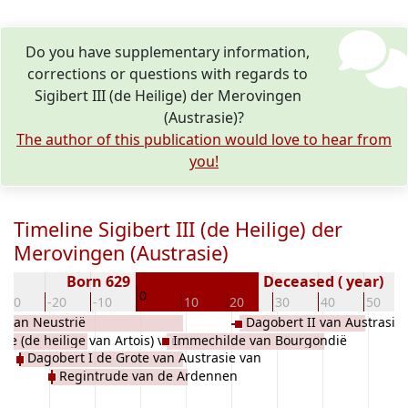
Do you have supplementary information,
corrections or questions with regards to
Sigibert III (de Heilige) der Merovingen
(Austrasie)?
The author of this publication would love to hear from
you!
Timeline Sigibert III (de Heilige) der
Merovingen (Austrasie)
Born 629
Deceased ( year)
0
-30
-20
-10
10
20
30
40
50
s van Neustrië
Dagobert II van Austrasie
de (de heilige van Artois) van
Immechilde van Bourgondië
Dagobert I de Grote van Austrasie van
ië
Regintrude van de Ardennen
Neustrie, der Merovingen