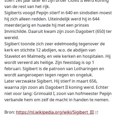
stierf zes jaar later en zijn broer Clovis II werd koning
van de rest van het rijk.
Sigiberts voogd Pepijn stierf in 640 en sindsdien moest
hij zich alleen redden. Uiteindelijk werd hij in 644
meerderjarig en huwde hij met een prinses
Immichilde. Daaruit kwam zijn zoon Dagobert (650) ter
wereld.
Sigibert toonde zich zeer edelmoedig tegenover de
kerk en stichtte 12 abdijen, w.o. de abdijen van
Stavelot en Malmedy, en vele kerken en hospitalen. Hij
wordt vereerd als heilige. Zijn feestdag is op 1
februari. Sigibert is de patroon van Lotharingen en
wordt aangeroepen tegen regen en ongeluk.
Later verzwakte Sigibert. Hij stierf in maart 656,
waarna zijn zoon als Dagobert II koning werd. Echter
niet voor lang: Grimoald I, zoon van hofmeester Pepijn
verbande hem om zelf de macht in handen te nemen.
Bron:
https://nl.wikipedia.org/wiki/Sigibert_III