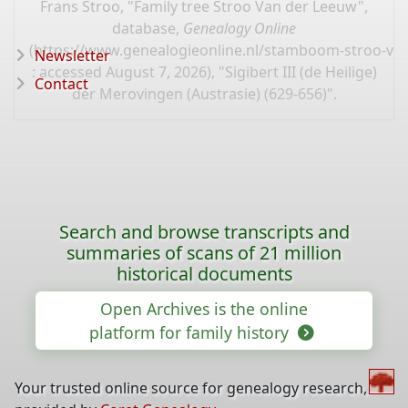
Frans Stroo, "Family tree Stroo Van der Leeuw",
database,
Genealogy Online
(
https://www.genealogieonline.nl/stamboom-stroo-va
Newsletter
: accessed August 7, 2026), "Sigibert III (de Heilige)
Contact
der Merovingen (Austrasie) (629-656)".
Search and browse transcripts and
summaries of scans of 21 million
historical documents
Open Archives is the online
platform for family history
Your trusted online source for genealogy research,