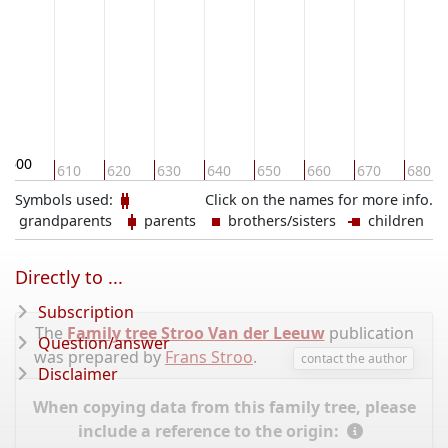
600
610
620
630
640
650
660
670
680
Symbols used:
Click on the names for more info.
grandparents
parents
brothers/sisters
children
Directly to ...
Subscription
The
Family tree Stroo Van der Leeuw
publication
Question/answer
was prepared by
Frans Stroo
.
contact the author
Disclaimer
When copying data from this family tree, please
include a reference to the origin: