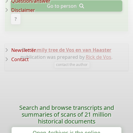
Question/answer
Go to person
Disclaimer
?
The
Family tree de Vos en van Haaster
Newsletter
publication was prepared by
Rick de Vos
.
Contact
contact the author
Search and browse transcripts and
summaries of scans of 21 million
historical documents
Open Archives is the online