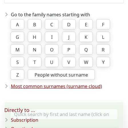
Go to the family names starting with
A
B
C
D
E
F
G
H
I
J
K
L
M
N
O
P
Q
R
S
T
U
V
W
Y
Z
People without surname
Most common surnames (surname cloud)
Directly to ...
Subscription