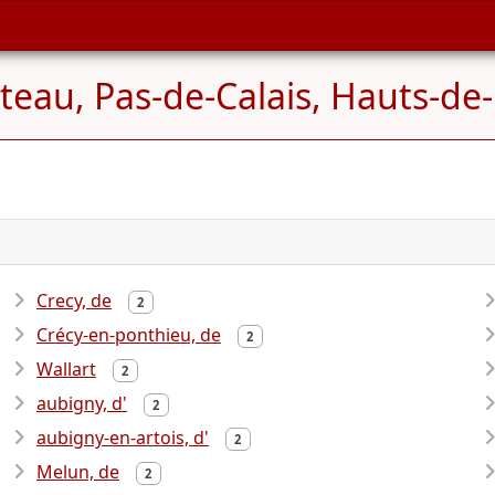
teau, Pas-de-Calais, Hauts-de
Crecy, de
2
Crécy-en-ponthieu, de
2
Wallart
2
aubigny, d'
2
aubigny-en-artois, d'
2
Melun, de
2