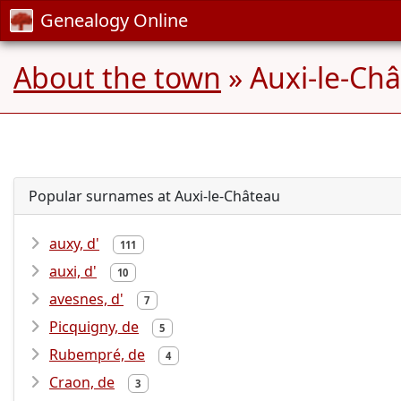
Genealogy Online
About the town
» Auxi-le-Châ
Popular surnames at Auxi-le-Château
auxy, d'
111
auxi, d'
10
avesnes, d'
7
Picquigny, de
5
Rubempré, de
4
Craon, de
3