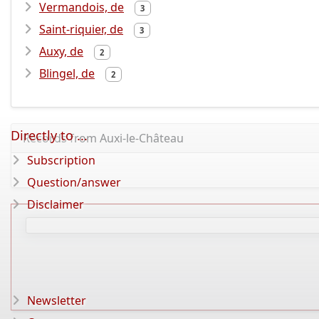
Vermandois, de
3
Saint-riquier, de
3
Auxy, de
2
Blingel, de
2
Directly to ...
Records from Auxi-le-Château
Subscription
Question/answer
Disclaimer
Newsletter