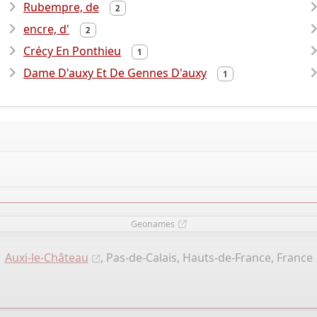
Rubempre, de
2
encre, d'
2
Crécy En Ponthieu
1
Dame D'auxy Et De Gennes D'auxy
1
Geonames
Auxi-le-Château
, Pas-de-Calais, Hauts-de-France, France