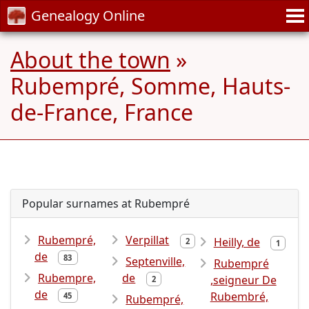
Genealogy Online
About the town
»
Rubempré, Somme, Hauts-
de-France, France
Popular surnames at Rubempré
Rubempré,
Verpillat
Heilly, de
2
1
de
83
Septenville,
Rubempré
Rubempre,
de
,seigneur De
2
de
Rubembré,
45
Rubempré,