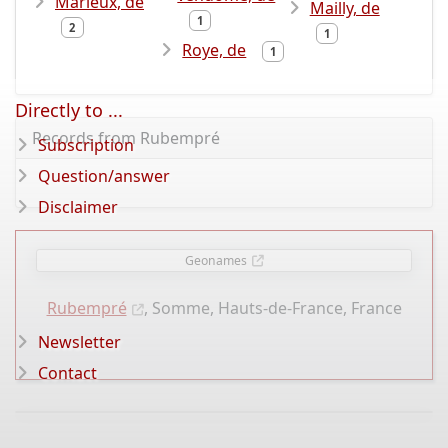
Marieux, de
Mailly, de
1
2
1
Roye, de
1
Directly to ...
Records from Rubempré
Subscription
Question/answer
Disclaimer
Geonames
Rubempré
, Somme, Hauts-de-France, France
Newsletter
Contact