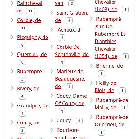
Chevalier
Raincheval,
van
2
(1408), de
de
1
11
Saint Gratien,
Rubempré
Corbie, de
de
2
,sire De
11
Acheux, d'
Rubempré Et
Picquigny, de
1
D'anthies,
9
Corbie De
Chevalier
Querrieu, de
Septenville, de
(1354), de
1
6
1
Brienne, de
Rubempre
Marieux-de
1
Beauquesne,
5
Heilly-de
de
1
Rivery, de
Blois, de
1
Coucy, Dame
4
Rubempré-de
Of Coucy, de
Grandpre, de
Mailly, de
1
1
4
Rubempré-de
Coucy
1
Coucy, de
Querrieu, de
Bourbon-
3
1
vendôme, de