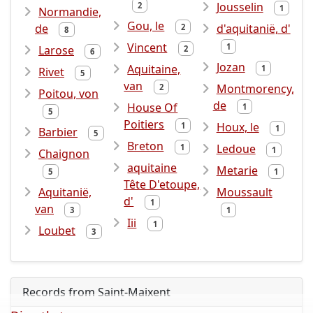
Jousselin
2
1
Normandie,
Gou, le
de
d'aquitanië, d'
2
8
Vincent
1
Larose
2
6
Jozan
Aquitaine,
1
Rivet
5
van
Montmorency,
2
Poitou, von
de
House Of
1
5
Poitiers
Houx, le
1
1
Barbier
5
Breton
Ledoue
1
1
Chaignon
aquitaine
Metarie
5
1
Tête D'etoupe,
Aquitanië,
Moussault
d'
1
van
3
1
Iii
1
Loubet
3
Records from Saint-Maixent