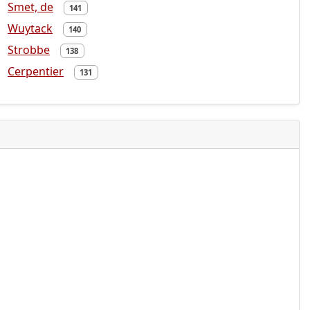
Smet, de
141
Wuytack
140
Strobbe
138
Cerpentier
131