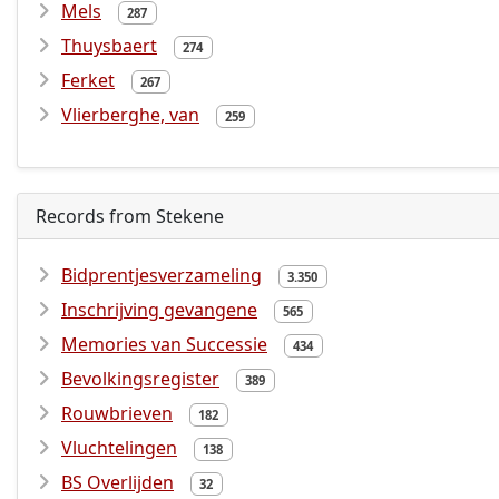
Mels
287
Thuysbaert
274
Ferket
267
Vlierberghe, van
259
Records from Stekene
Bidprentjesverzameling
3.350
Inschrijving gevangene
565
Memories van Successie
434
Bevolkingsregister
389
Rouwbrieven
182
Vluchtelingen
138
BS Overlijden
32