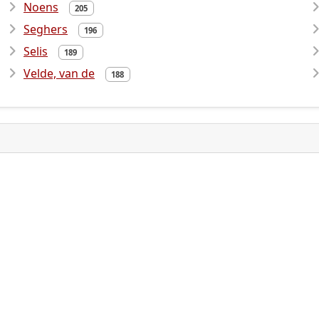
Noens
205
Seghers
196
Selis
189
Velde, van de
188