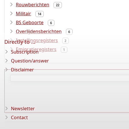
Rouwberichten
22
Militair
14
BS Geboorte
6
Overlijdensberichten
6
Instellingsregisters
Directly to ...
2
Emigratieregisters
1
Subscription
Question/answer
Disclaimer
Newsletter
Contact