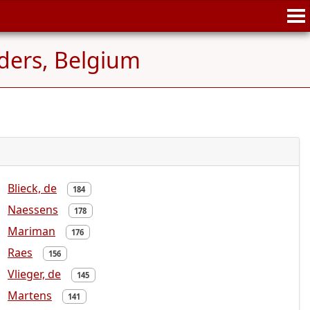
nders, Belgium
Blieck, de
184
Naessens
178
Mariman
176
Raes
156
Vlieger, de
145
Martens
141