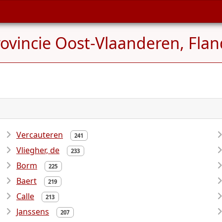
rovincie Oost-Vlaanderen, Fla
Vercauteren
241
Vliegher, de
233
Borm
225
Baert
219
Calle
213
Janssens
207