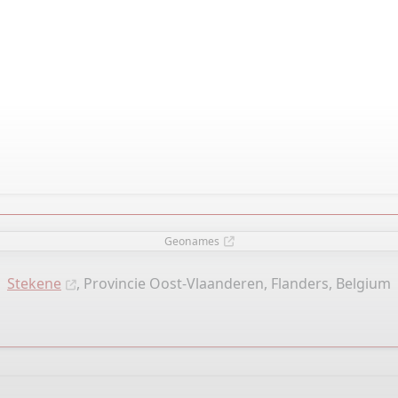
Geonames
Stekene
, Provincie Oost-Vlaanderen, Flanders, Belgium