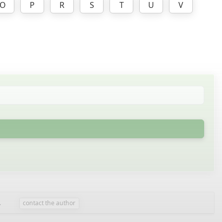
O
P
R
S
T
U
V
.
contact the author