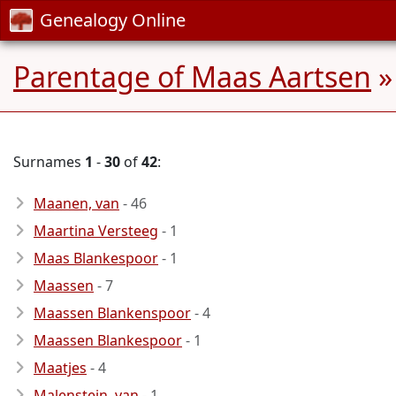
Genealogy Online
Parentage of Maas Aartsen
»
Surnames
1
-
30
of
42
:
Maanen, van
- 46
Maartina Versteeg
- 1
Maas Blankespoor
- 1
Maassen
- 7
Maassen Blankenspoor
- 4
Maassen Blankespoor
- 1
Maatjes
- 4
Malenstein, van
- 1