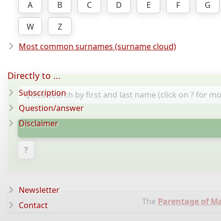
A
B
C
D
E
F
G
W
Z
Most common surnames (surname cloud)
Directly to ...
Subscription
Question/answer
Disclaimer
?
Newsletter
The
Parentage of M
Contact