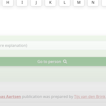
H
I
J
K
L
M
N
Go to person
aas Aartsen
publication was prepared by
Tijs van den Brink