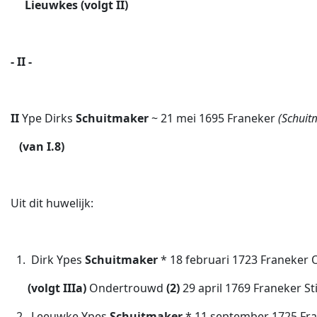
Lieuwkes (volgt II)
- II -
II
Ype Dirks
Schuitmaker
~ 21 mei 1695
Franeker
(Schuit
(van I.8)
Uit dit huwelijk:
1. Dirk Ypes
Schuitmaker
* 18 februari 1723 Franeke
(volgt IIIa)
Ondertrouwd
(2)
29 april 1769 Franeker St
2. Leeuwke Ypes
Schuitmaker
* 11 september 1725 Fr