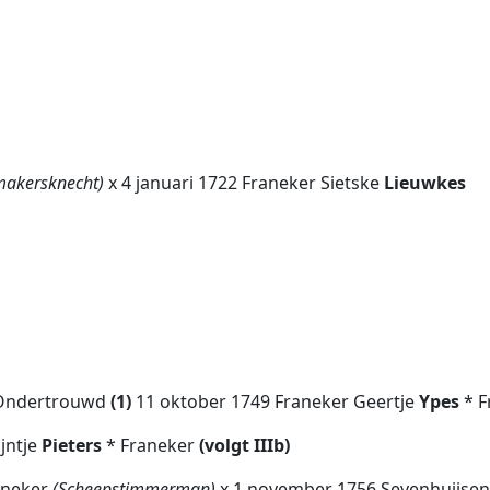
makersknecht)
x 4 januari 1722 Franeker Sietske
Lieuwkes
r Ondertrouwd
(1)
11 oktober 1749 Franeker Geertje
Ypes
* 
ijntje
Pieters
* Franeker
(volgt IIIb)
aneker
(Scheepstimmerman)
x 1 november 1756 Sevenhuijsen