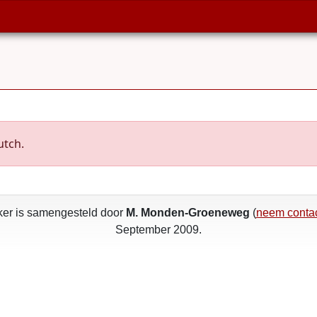
utch.
ker is samengesteld door
M. Monden-Groeneweg
(
neem contac
September 2009.