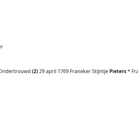
er
r Ondertrouwd
(2)
29 april 1769 Franeker Stijntje
Pieters
* Fr