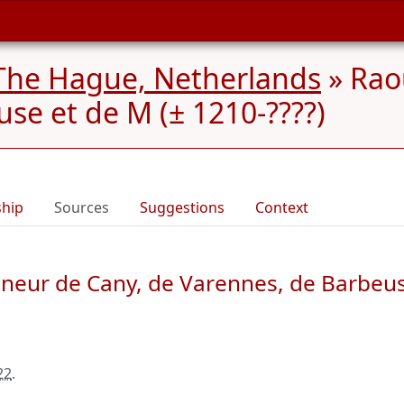
The Hague, Netherlands
»
Rao
se et de M (± 1210-????)
ship
Sources
Suggestions
Context
gneur de Cany, de Varennes, de Barbeu
22
.