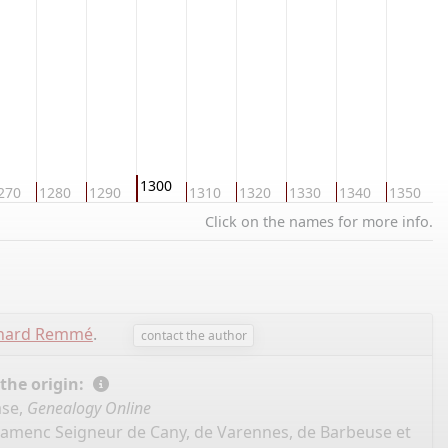
1300
270
1280
1290
1310
1320
1330
1340
1350
1
Click on the names for more info.
chard Remmé
.
contact the author
 the origin:
ase,
Genealogy Online
 Flamenc Seigneur de Cany, de Varennes, de Barbeuse et