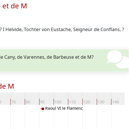
 et de M
 I Helvide, Tochter von Eustache, Seigneur de Conflans, ?
de Cany, de Varennes, de Barbeuse et de M?
 de M
0
70
80
90
100
110
120
130
140
1
Raoul VI le Flamenc