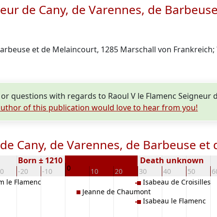
neur de Cany, de Varennes, de Barbeuse
arbeuse et de Melaincourt, 1285 Marschall von Frankreich; ?
or questions with regards to Raoul V le Flamenc Seigneur 
uthor of this publication would love to hear from you!
 de Cany, de Varennes, de Barbeuse et
Born ± 1210
Death unknown
0
30
-20
-10
10
20
30
40
50
6
m le Flamenc
Isabeau de Croisilles
Jeanne de Chaumont
Isabeau le Flamenc