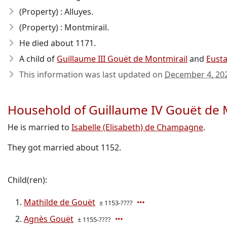
(Property) : Alluyes.
(Property) : Montmirail.
He died about 1171
.
A child of
Guillaume III Gouët de Montmirail
and
Eusta
This information was last updated on
December 4, 20
Household of Guillaume IV Gouët de 
He is married to
Isabelle (Elisabeth) de Champagne
.
They got married about 1152.
Child(ren):
Mathilde de Gouët
± 1153-????
Agnès Gouët
± 1155-????