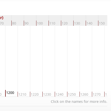
r)
70
80
90
100
110
120
130
140
150
1200
0
1210
1220
1230
1240
1250
1260
1270
128
Click on the names for more info.