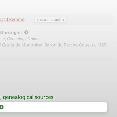
chard Remmé
.
contact the author
 the origin:
ase,
Genealogy Online
IV Gouët de Montmirail Baron du Perche-Gouet (± 1125-
l, genealogical sources