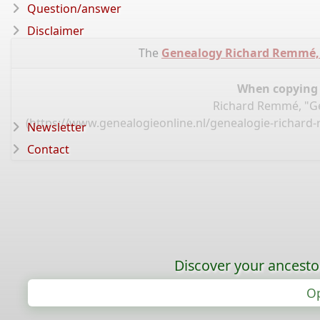
Question/answer
Disclaimer
The
Genealogy Richard Remmé,
When copying d
Richard Remmé, "Ge
(
https://www.genealogieonline.nl/genealogie-richar
Newsletter
Contact
Discover your ancestor
Op