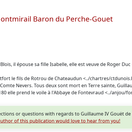
ontmirail Baron du Perche-Gouet
is, il épouse sa fille Isabelle, elle est veuve de Roger Duc d'
fort le fils de Rotrou de Chateaudun <../chartres/ctdunois
Comte Nevers. Tous deux sont mort en Terre sainte, Guillau
180 elle prend le voile à l'Abbaye de Fontevraud <../anjou/
ctions or questions with regards to Guillaume IV Gouët d
uthor of this publication would love to hear from you!