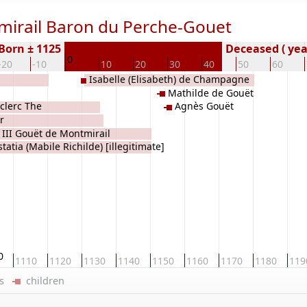
mirail Baron du Perche-Gouet
Born ± 1125
Deceased ( yea
0
-20
-10
10
20
30
40
50
60
Isabelle (Elisabeth) de Champagne
Mathilde de Gouët
uclerc The
Agnès Gouët
r
III Gouët de Montmirail
tatia (Mabile Richilde) [illegitimate]
Engeland
0
1110
1120
1130
1140
1150
1160
1170
1180
119
ers
children