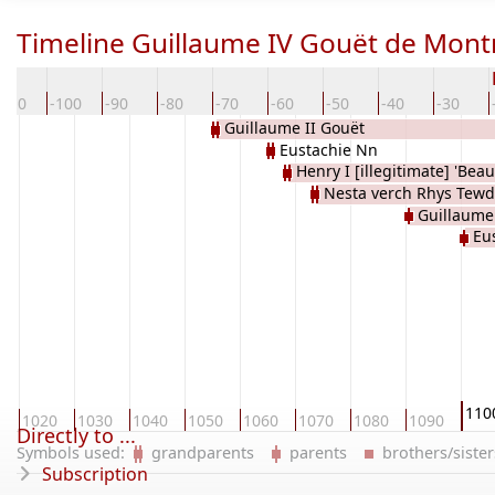
Timeline Guillaume IV Gouët de Mont
-110
-100
-90
-80
-70
-60
-50
-40
-30
Guillaume II Gouët
Eustachie Nn
Henry I [illegitimate] 'Bea
Nesta verch Rhys Tewd
Scholar' of Normandie
Guillaume 
Eus
van 
110
0
1020
1030
1040
1050
1060
1070
1080
1090
Directly to ...
Symbols used:
grandparents
parents
brothers/sist
Subscription