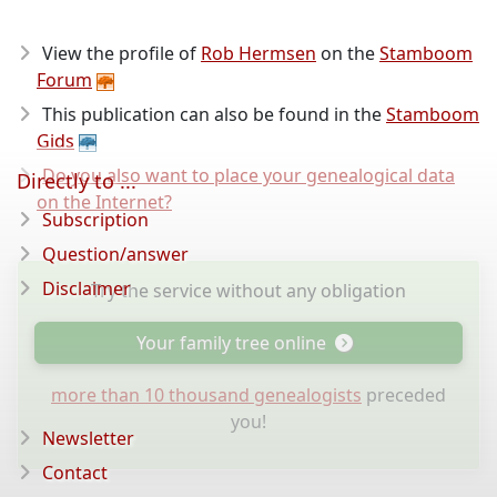
View the profile of
Rob Hermsen
on the
Stamboom
Forum
This publication can also be found in the
Stamboom
Gids
Do you also want to place your genealogical data
Directly to ...
on the Internet?
Subscription
Question/answer
Disclaimer
Try the service without any obligation
Your family tree online
more than 10 thousand genealogists
preceded
you!
Newsletter
Contact