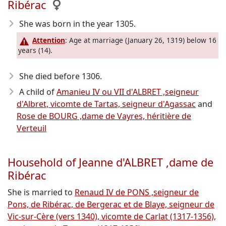
Ribérac
She was born in the year 1305
.
Attention
: Age at marriage (January 26, 1319) below 16
years (14).
She died before 1306
.
A child of
Amanieu IV ou VII d'ALBRET ,seigneur
d'Albret, vicomte de Tartas, seigneur d'Agassac
and
Rose de BOURG ,dame de Vayres, héritière de
Verteuil
Household of Jeanne d'ALBRET ,dame de
Ribérac
She is married to
Renaud IV de PONS ,seigneur de
Pons, de Ribérac, de Bergerac et de Blaye, seigneur de
Vic-sur-Cère (vers 1340), vicomte de Carlat (1317-1356),