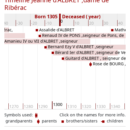
Ribérac
Born 1305
Deceased ( year)
0
-40
-30
-20
-10
10
20
30
40
 Nérac,
Assalide d'ALBRET
Mathe d
Renaud IV de PONS ,seigneur de Pons, de
e
Amanieu IV ou VII d'ALBRET ,seigneur
Ribérac, de Bergerac et de Blaye, seigneur
Bernard Ezy V d'ALBRET ,seigneur
d'Albret, vicomte de Tartas, seigneur
de Vic-sur-Cère (vers 1340), vicomte de
Bérard Ier d'ALBRET ,seigneur de Vert
d'Albret, de Nérac, de Verteuil, de Vayre, de
d'Agassac
Carlat (1317-1356), co-vicomte de Turenne
Guitard d'ALBRET , seigneur de Ve
et de Veyres
Labrit, de Marenne et de Dax, vicomte de
(1317-1356)
Rose de BOURG ,da
vicomte de Tartas
Tartas
héritière de Verteuil
1300
60
1270
1280
1290
1310
1320
1330
1340
13
Symbols used:
Click on the names for more info.
grandparents
parents
brothers/sisters
children