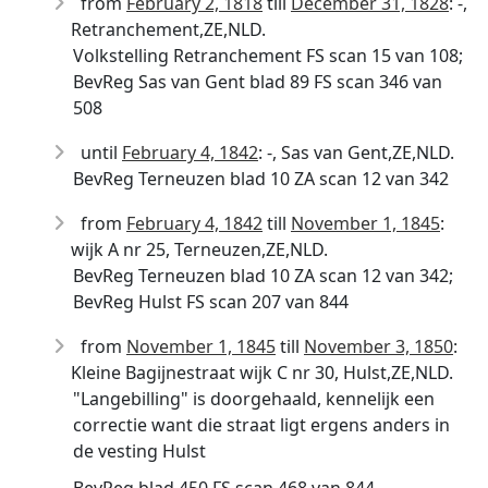
from
February 2, 1818
till
December 31, 1828
: -,
Retranchement,ZE,NLD.
Volkstelling Retranchement FS scan 15 van 108;
BevReg Sas van Gent blad 89 FS scan 346 van
508
until
February 4, 1842
: -, Sas van Gent,ZE,NLD.
BevReg Terneuzen blad 10 ZA scan 12 van 342
from
February 4, 1842
till
November 1, 1845
:
wijk A nr 25, Terneuzen,ZE,NLD.
BevReg Terneuzen blad 10 ZA scan 12 van 342;
BevReg Hulst FS scan 207 van 844
from
November 1, 1845
till
November 3, 1850
:
Kleine Bagijnestraat wijk C nr 30, Hulst,ZE,NLD.
"Langebilling" is doorgehaald, kennelijk een
correctie want die straat ligt ergens anders in
de vesting Hulst