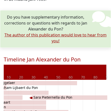
Do you have supplementary information,
corrections or questions with regards to Jan
Alexander du Pon?
The author of this publication would love to hear from
you!
Timeline Jan Alexander du Pon
De
10
20
30
40
50
60
70
80
90
Heijgelaer
raham Lijbaert du Pon
Sara Pieternella du Pon
ijbaart
 Pon