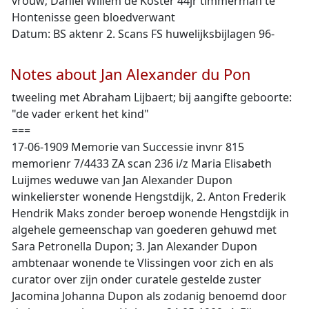
vrouw; Daniel Willem de Koster 44jr timmerman te
Hontenisse geen bloedverwant
Datum: BS aktenr 2. Scans FS huwelijksbijlagen 96-
Notes about Jan Alexander du Pon
tweeling met Abraham Lijbaert; bij aangifte geboorte:
"de vader erkent het kind"
===
17-06-1909 Memorie van Successie invnr 815
memorienr 7/4433 ZA scan 236 i/z Maria Elisabeth
Luijmes weduwe van Jan Alexander Dupon
winkelierster wonende Hengstdijk, 2. Anton Frederik
Hendrik Maks zonder beroep wonende Hengstdijk in
algehele gemeenschap van goederen gehuwd met
Sara Petronella Dupon; 3. Jan Alexander Dupon
ambtenaar wonende te Vlissingen voor zich en als
curator over zijn onder curatele gestelde zuster
Jacomina Johanna Dupon als zodanig benoemd door