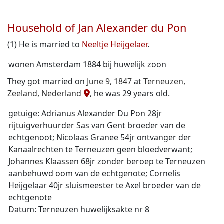
Household of Jan Alexander du Pon
(1) He is married to
Neeltje Heijgelaer
.
wonen Amsterdam 1884 bij huwelijk zoon
They got married on
June 9, 1847
at
Terneuzen,
Zeeland, Nederland
, he was 29 years old.
getuige: Adrianus Alexander Du Pon 28jr
rijtuigverhuurder Sas van Gent broeder van de
echtgenoot; Nicolaas Granee 54jr ontvanger der
Kanaalrechten te Terneuzen geen bloedverwant;
Johannes Klaassen 68jr zonder beroep te Terneuzen
aanbehuwd oom van de echtgenote; Cornelis
Heijgelaar 40jr sluismeester te Axel broeder van de
echtgenote
Datum: Terneuzen huwelijksakte nr 8