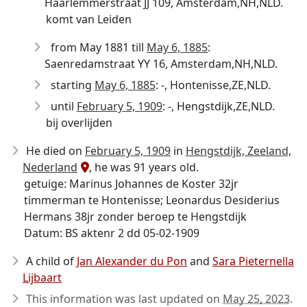
Haarlemmerstraat JJ 109, Amsterdam,NH,NLD.
komt van Leiden
from May 1881 till
May 6, 1885
:
Saenredamstraat YY 16, Amsterdam,NH,NLD.
starting
May 6, 1885
: -, Hontenisse,ZE,NLD.
until
February 5, 1909
: -, Hengstdijk,ZE,NLD.
bij overlijden
He died on
February 5, 1909
in
Hengstdijk, Zeeland,
Nederland
, he was 91 years old.
getuige: Marinus Johannes de Koster 32jr
timmerman te Hontenisse; Leonardus Desiderius
Hermans 38jr zonder beroep te Hengstdijk
Datum: BS aktenr 2 dd 05-02-1909
A child of
Jan Alexander du Pon
and
Sara Pieternella
Lijbaart
This information was last updated on
May 25, 2023
.