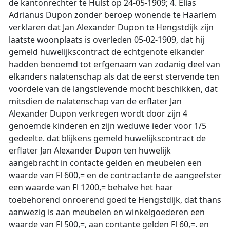
de kantonrechter te Hulst op 24-05-1909; 4. Elias
Adrianus Dupon zonder beroep wonende te Haarlem
verklaren dat Jan Alexander Dupon te Hengstdijk zijn
laatste woonplaats is overleden 05-02-1909, dat hij
gemeld huwelijkscontract de echtgenote elkander
hadden benoemd tot erfgenaam van zodanig deel van
elkanders nalatenschap als dat de eerst stervende ten
voordele van de langstlevende mocht beschikken, dat
mitsdien de nalatenschap van de erflater Jan
Alexander Dupon verkregen wordt door zijn 4
genoemde kinderen en zijn weduwe ieder voor 1/5
gedeelte. dat blijkens gemeld huwelijkscontract de
erflater Jan Alexander Dupon ten huwelijk
aangebracht in contacte gelden en meubelen een
waarde van Fl 600,= en de contractante de aangeefster
een waarde van Fl 1200,= behalve het haar
toebehorend onroerend goed te Hengstdijk, dat thans
aanwezig is aan meubelen en winkelgoederen een
waarde van Fl 500,=, aan contante gelden Fl 60,=. en