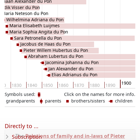
driaan Alexander du Pon
Judik Visser du Pon
Maria Neteson du Pon
Wilhelmina Adriana du Pon
Maria Elisabeth Luijmes
Maria Sophia Angita du Pon
Sara Petronella du Pon
Jacobus de Haas du Pon
Pieter Willem Hubertus du Pon
Abraham Lubertus du Pon
Jacomina Johanna du Pon
Jan Alexander du Pon
Elias Adrianus du Pon
1900
820
1830
1840
1850
1860
1870
1880
1890
1
Symbols used:
Click on the names for more info.
grandparents
parents
brothers/sisters
children
Directly to ...
The
Relations of family and in-laws of Pieter
Subscription