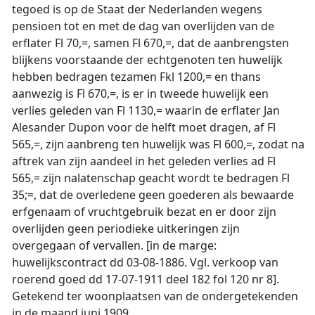
tegoed is op de Staat der Nederlanden wegens
pensioen tot en met de dag van overlijden van de
erflater Fl 70,=, samen Fl 670,=, dat de aanbrengsten
blijkens voorstaande der echtgenoten ten huwelijk
hebben bedragen tezamen Fkl 1200,= en thans
aanwezig is Fl 670,=, is er in tweede huwelijk een
verlies geleden van Fl 1130,= waarin de erflater Jan
Alesander Dupon voor de helft moet dragen, af Fl
565,=, zijn aanbreng ten huwelijk was Fl 600,=, zodat na
aftrek van zijn aandeel in het geleden verlies ad Fl
565,= zijn nalatenschap geacht wordt te bedragen Fl
35;=, dat de overledene geen goederen als bewaarde
erfgenaam of vruchtgebruik bezat en er door zijn
overlijden geen periodieke uitkeringen zijn
overgegaan of vervallen. [in de marge:
huwelijkscontract dd 03-08-1886. Vgl. verkoop van
roerend goed dd 17-07-1911 deel 182 fol 120 nr 8].
Getekend ter woonplaatsen van de ondergetekenden
in de maand juni 1909.