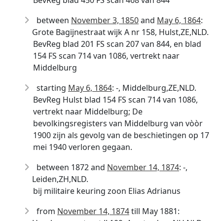
BevReg blad 450 FS scan 468 van 844
between
November 3, 1850
and
May 6, 1864
:
Grote Bagijnestraat wijk A nr 158, Hulst,ZE,NLD.
BevReg blad 201 FS scan 207 van 844, en blad
154 FS scan 714 van 1086, vertrekt naar
Middelburg
starting
May 6, 1864
: -, Middelburg,ZE,NLD.
BevReg Hulst blad 154 FS scan 714 van 1086,
vertrekt naar Middelburg; De
bevolkingsregisters van Middelburg van vòòr
1900 zijn als gevolg van de beschietingen op 17
mei 1940 verloren gegaan.
between 1872 and
November 14, 1874
: -,
Leiden,ZH,NLD.
bij militaire keuring zoon Elias Adrianus
from
November 14, 1874
till May 1881: