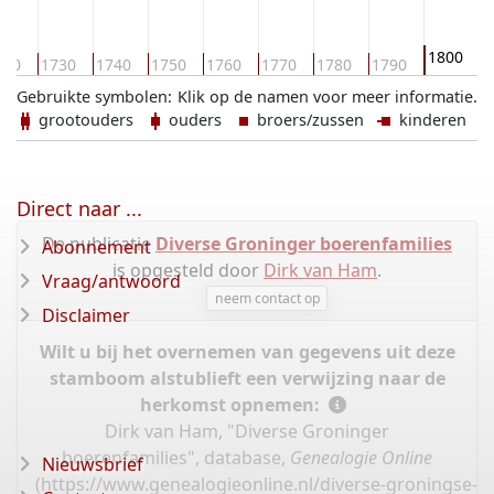
1800
720
1730
1740
1750
1760
1770
1780
1790
1
Gebruikte symbolen:
Klik op de namen voor meer informatie.
grootouders
ouders
broers/zussen
kinderen
Direct naar ...
De publicatie
Diverse Groninger boerenfamilies
Abonnement
is opgesteld door
Dirk van Ham
.
Vraag/antwoord
neem contact op
Disclaimer
Wilt u bij het overnemen van gegevens uit deze
stamboom alstublieft een verwijzing naar de
herkomst opnemen:
Dirk van Ham, "Diverse Groninger
boerenfamilies", database,
Genealogie Online
Nieuwsbrief
(
https://www.genealogieonline.nl/diverse-groningse-fa