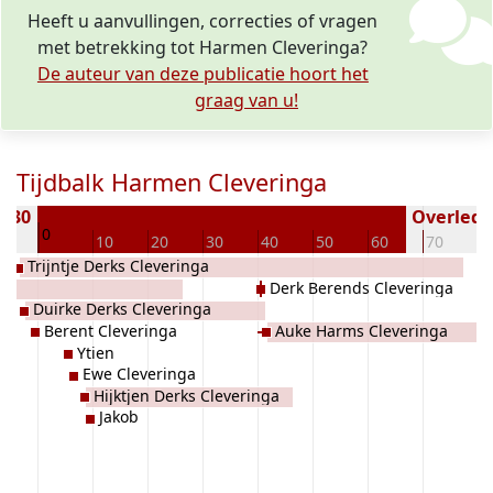
Heeft u aanvullingen, correcties of vragen
met betrekking tot Harmen Cleveringa?
De auteur van deze publicatie hoort het
graag van u!
Tijdbalk Harmen Cleveringa
1730
Overleden
0
10
10
20
30
40
50
60
70
8
Trijntje Derks Cleveringa
s
Derk Berends Cleveringa
Duirke Derks Cleveringa
Berent Cleveringa
Auke Harms Cleveringa
Ytien
Ewe Cleveringa
Hijktjen Derks Cleveringa
Jakob