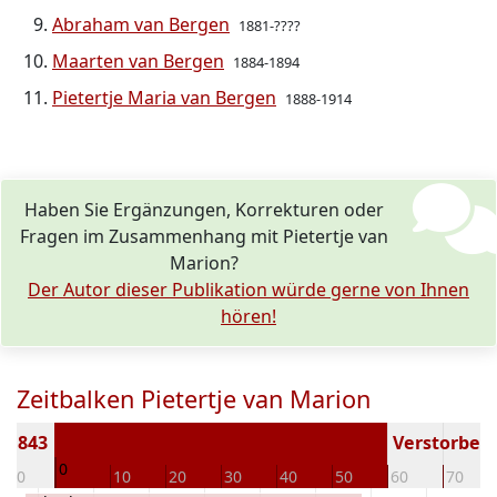
Abraham van Bergen
1881-????
Maarten van Bergen
1884-1894
Pietertje Maria van Bergen
1888-1914
Haben Sie Ergänzungen, Korrekturen oder
Fragen im Zusammenhang mit Pietertje van
Marion?
Der Autor dieser Publikation würde gerne von Ihnen
hören!
Zeitbalken Pietertje van Marion
 1843
Verstorben (
0
-10
10
20
30
40
50
60
70