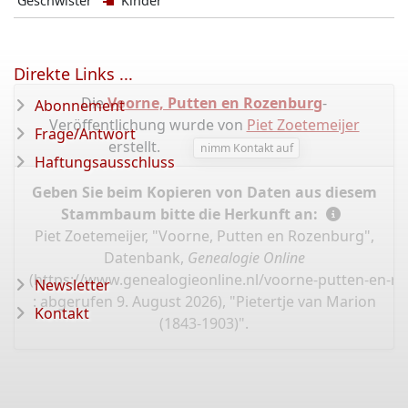
Geschwister
Kinder
Direkte Links ...
Die
Voorne, Putten en Rozenburg
-
Abonnement
Veröffentlichung wurde von
Piet Zoetemeijer
Frage/Antwort
erstellt.
nimm Kontakt auf
Haftungsausschluss
Geben Sie beim Kopieren von Daten aus diesem
Stammbaum bitte die Herkunft an:
Piet Zoetemeijer, "Voorne, Putten en Rozenburg",
Datenbank,
Genealogie Online
(
https://www.genealogieonline.nl/voorne-putten-en-r
Newsletter
: abgerufen 9. August 2026), "Pietertje van Marion
Kontakt
(1843-1903)".