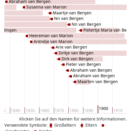
Abraham van Bergen
Susanna van Marion
Maartje van Bergen
Nn van Bergen
Nn van Bergen
 Solingen
Pietertje Maria van Ber
Heereman van Marion
Arendje van Marion
Arie van Bergen
Dirkje van Bergen
Dirk van Bergen
Pieter van Bergen
Abraham van Bergen
Abraham van Bergen
Maarten van Bergen
1900
830
1840
1850
1860
1870
1880
1890
1910
1
Klicken Sie auf den Namen für weitere Informationen.
Verwendete Symbole:
Großeltern
Eltern