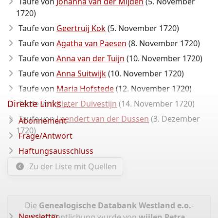
Taufe von
Johanna van der Mijden
(5. November
1720)
Taufe von
Geertruij Kok
(5. November 1720)
Taufe von
Agatha van Paesen
(8. November 1720)
Taufe von
Anna van der Tuijn
(10. November 1720)
Taufe von
Anna Suitwijk
(10. November 1720)
Taufe von
Maria Hofstede
(12. November 1720)
Direkte Links ...
Taufe von
Pieter Duivestijn
(14. November 1720)
Taufe von
Leendert van der Dussen
(3. Dezember
Abonnement
1720)
Frage/Antwort
Haftungsausschluss
Zu der Liste mit Quellen
Die
Genealogische Databank Westland e.o.
-
Newsletter
Veröffentlichung wurde von
wijlen Petra