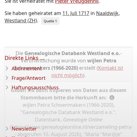
Sie ist verheiratet mit
Pieter Vreugdenhil
.
Sie haben geheiratet am
11. Juli 1717
in
Naaldwijk,
Westland (ZH)
.
Quelle 1
Die
Genealogische Databank Westland e.o.
-
Direkte Links ...
Veröffentlichung wurde von
wijlen Petra
Schoenmakers (1966-2020)
erstellt (
Kontakt ist
Abonnement
nicht möglich
).
Frage/Antwort
Haftungsausschluss
Geben Sie beim Kopieren von Daten aus diesem
Stammbaum bitte die Herkunft an:
wijlen Petra Schoenmakers (1966-2020),
"Genealogische Databank Westland e.o.",
Datenbank,
Genealogie Online
(
https://www.genealogieonline.nl/verzameling-petra-
Newsletter
: abgerufen 10. August 2026), "Maria "Marijtje"