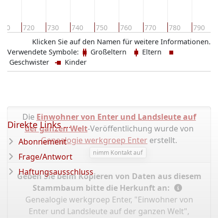
710
720
730
740
750
760
770
780
790
Klicken Sie auf den Namen für weitere Informationen.
Verwendete Symbole:
Großeltern
Eltern
Geschwister
Kinder
Die
Einwohner von Enter und Landsleute auf
Direkte Links ...
der ganzen Welt
-Veröffentlichung wurde von
Genealogie werkgroep Enter
erstellt.
Abonnement
nimm Kontakt auf
Frage/Antwort
Haftungsausschluss
Geben Sie beim Kopieren von Daten aus diesem
Stammbaum bitte die Herkunft an:
Genealogie werkgroep Enter, "Einwohner von
Enter und Landsleute auf der ganzen Welt",