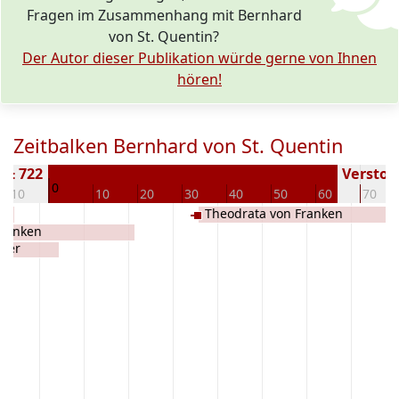
Fragen im Zusammenhang mit Bernhard
von St. Quentin?
Der Autor dieser Publikation würde gerne von Ihnen
hören!
Zeitbalken Bernhard von St. Quentin
 ± 722
Verstorb
0
-10
10
20
30
40
50
60
70
Theodrata von Franken
Franken
rier