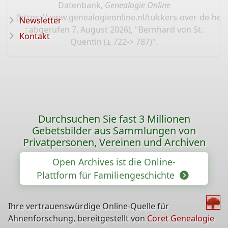
Datenbank,
Genealogie Online
(
https://www.genealogieonline.nl/tukkers-over-de-hel
Newsletter
: abgerufen 7. August 2026), "Bernhard von St.
Kontakt
Quentin (± 722-> 787)".
Durchsuchen Sie fast 3 Millionen
Gebetsbilder aus Sammlungen von
Privatpersonen, Vereinen und Archiven
Open Archives ist die Online-
Plattform für Familiengeschichte
Ihre vertrauenswürdige Online-Quelle für
Ahnenforschung, bereitgestellt von
Coret Genealogie