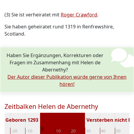
(3) Sie ist verheiratet mit
Roger Crawford
.
Sie haben geheiratet rund 1319 in Renfrewshire,
Scotland.
Haben Sie Ergänzungen, Korrekturen oder
Fragen im Zusammenhang mit Helen de
Abernethy?
Der Autor dieser Publikation würde gerne von Ihnen
hören!
Zeitbalken Helen de Abernethy
Geboren 1293
Versterben nicht b
0
30
-20
-10
10
20
30
40
50
6