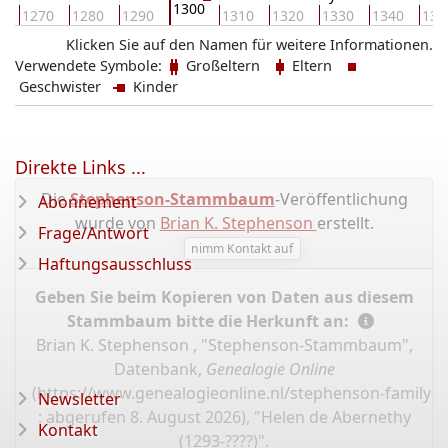
1300
0
1270
1280
1290
1310
1320
1330
1340
135
Klicken Sie auf den Namen für weitere Informationen.
Verwendete Symbole:
Großeltern
Eltern
Geschwister
Kinder
Direkte Links ...
Die
Stephenson-Stammbaum
-Veröffentlichung
Abonnement
wurde von
Brian K. Stephenson
erstellt.
Frage/Antwort
nimm Kontakt auf
Haftungsausschluss
Geben Sie beim Kopieren von Daten aus diesem
Stammbaum bitte die Herkunft an:
Brian K. Stephenson , "Stephenson-Stammbaum",
Datenbank,
Genealogie Online
(
https://www.genealogieonline.nl/stephenson-family-t
Newsletter
: abgerufen 8. August 2026), "Helen de Abernethy
Kontakt
(1293-????)".