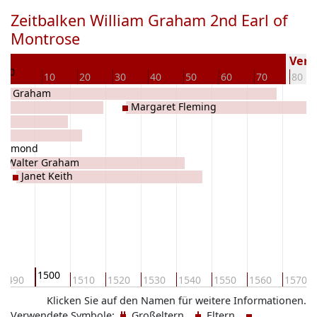
Zeitbalken William Graham 2nd Earl of
Montrose
2
Verst
0
10
20
30
40
50
60
70
80
ean Graham
Margaret Fleming
rummond
Walter Graham
Janet Keith
1500
1490
1510
1520
1530
1540
1550
1560
1570
Klicken Sie auf den Namen für weitere Informationen.
Verwendete Symbole:
Großeltern
Eltern