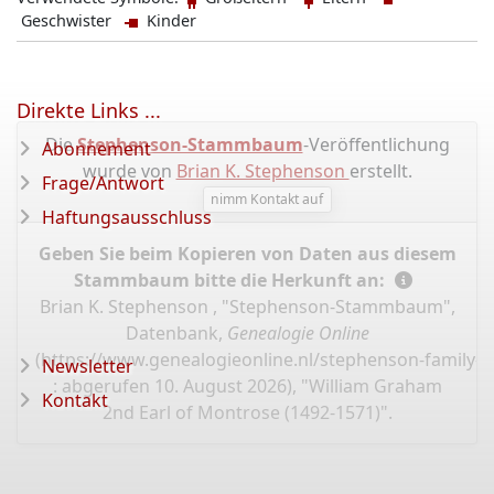
Geschwister
Kinder
Direkte Links ...
Die
Stephenson-Stammbaum
-Veröffentlichung
Abonnement
wurde von
Brian K. Stephenson
erstellt.
Frage/Antwort
nimm Kontakt auf
Haftungsausschluss
Geben Sie beim Kopieren von Daten aus diesem
Stammbaum bitte die Herkunft an:
Brian K. Stephenson , "Stephenson-Stammbaum",
Datenbank,
Genealogie Online
(
https://www.genealogieonline.nl/stephenson-family-t
Newsletter
: abgerufen 10. August 2026), "William Graham
Kontakt
2nd Earl of Montrose (1492-1571)".