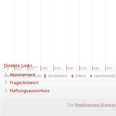
Direkte Links ...
410
420
430
440
450
460
470
480
490
Abonnement
Verwendete Symbole:
Großeltern
Eltern
Geschwist
Frage/Antwort
Haftungsausschluss
Die
Stephenson-Stam