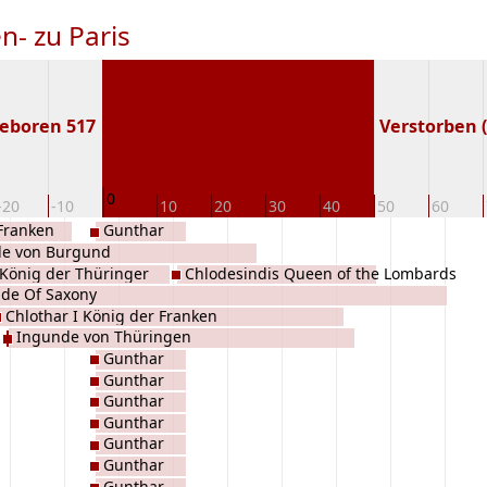
n- zu Paris
eboren 517
Verstorben (
0
-20
-10
10
20
30
40
50
60
Franken
Gunthar
de von Burgund
König der Thüringer
Chlodesindis Queen of the Lombards
de Of Saxony
Chlothar I König der Franken
Ingunde von Thüringen
Gunthar
Gunthar
Gunthar
Gunthar
Gunthar
Gunthar
Gunthar