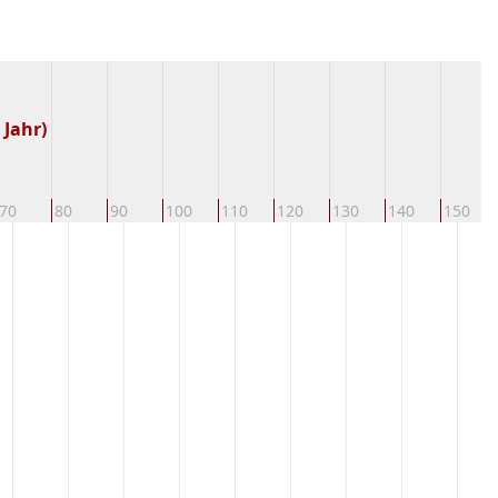
 Jahr)
70
80
90
100
110
120
130
140
150