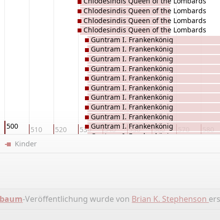
Chlodesindis Queen of the Lombards
Chlodesindis Queen of the Lombards
Chlodesindis Queen of the Lombards
Chlodesindis Queen of the Lombards
Guntram I. Frankenkönig
Guntram I. Frankenkönig
Guntram I. Frankenkönig
Guntram I. Frankenkönig
Guntram I. Frankenkönig
Guntram I. Frankenkönig
Guntram I. Frankenkönig
Guntram I. Frankenkönig
Guntram I. Frankenkönig
500
Guntram I. Frankenkönig
510
520
530
540
550
560
570
580
Guntram I. Frankenkönig
er
Kinder
Sigebert I König von Austrien
Sigebert I König von Austrien
Sigebert I König von Austrien
Sigebert I König von Austrien
Sigebert I König von Austrien
Sigebert I König von Austrien
mbaum
-Veröffentlichung wurde von
Brian K. Stephenson
ers
Sigebert I König von Austrien
Sigebert I König von Austrien