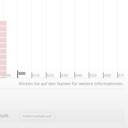
600
590
610
620
630
640
650
660
670
Klicken Sie auf den Namen für weitere Informationen.
tellt.
nimm Kontakt auf