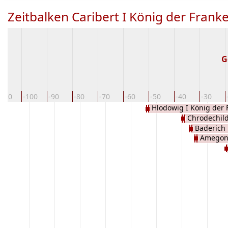
Zeitbalken Caribert I König der Franke
G
-110
-100
-90
-80
-70
-60
-50
-40
-30
Hlodowig I König der 
Chrodechil
Baderich 
Amegon