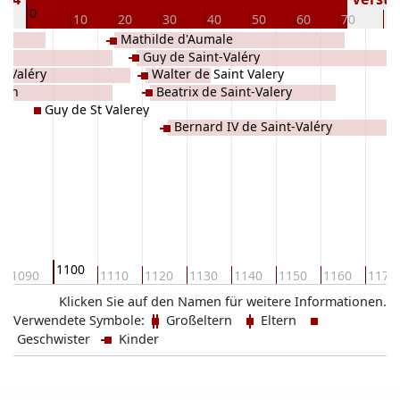
0
0
10
20
30
40
50
60
70
80
Mathilde d'Aumale
Guy de Saint-Valéry
t Valéry
Walter de Saint Valery
John
Beatrix de Saint-Valery
Guy de St Valerey
Bernard IV de Saint-Valéry
1100
1090
1110
1120
1130
1140
1150
1160
1170
Klicken Sie auf den Namen für weitere Informationen.
Verwendete Symbole:
Großeltern
Eltern
Geschwister
Kinder