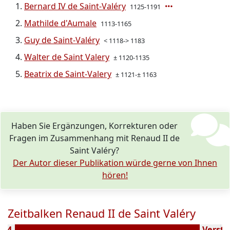
Bernard IV de Saint-Valéry
1125-1191
Mathilde d'Aumale
1113-1165
Guy de Saint-Valéry
< 1118-> 1183
Walter de Saint Valery
± 1120-1135
Beatrix de Saint-Valery
± 1121-± 1163
Haben Sie Ergänzungen, Korrekturen oder
Fragen im Zusammenhang mit Renaud II de
Saint Valéry?
Der Autor dieser Publikation würde gerne von Ihnen
hören!
Zeitbalken Renaud II de Saint Valéry
1094
Verstor