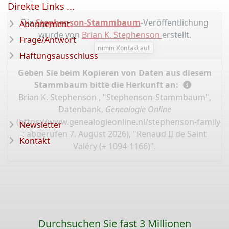
Direkte Links ...
Die
Stephenson-Stammbaum
-Veröffentlichung
Abonnement
wurde von
Brian K. Stephenson
erstellt.
Frage/Antwort
nimm Kontakt auf
Haftungsausschluss
Geben Sie beim Kopieren von Daten aus diesem
Stammbaum bitte die Herkunft an:
Brian K. Stephenson , "Stephenson-Stammbaum",
Datenbank,
Genealogie Online
(
https://www.genealogieonline.nl/stephenson-family-t
Newsletter
: abgerufen 7. August 2026), "Renaud II de Saint
Kontakt
Valéry (± 1094-1166)".
Durchsuchen Sie fast 3 Millionen