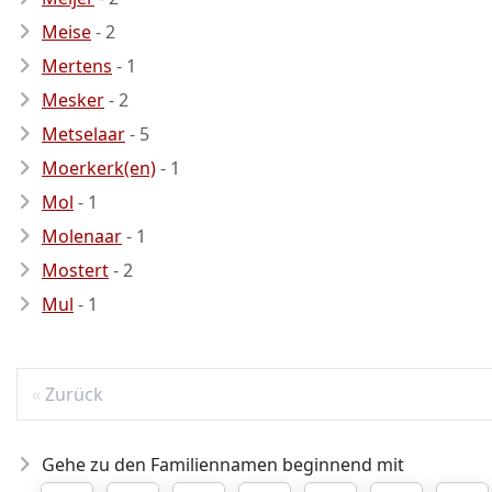
Meise
- 2
Mertens
- 1
Mesker
- 2
Metselaar
- 5
Moerkerk(en)
- 1
Mol
- 1
Molenaar
- 1
Mostert
- 2
Mul
- 1
Zurück
Gehe zu den Familiennamen beginnend mit