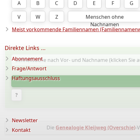
A
B
C
D
E
F
G
V
W
Z
Menschen ohne
Nachnamen
Meist vorkommende Familiennamen (Familiennamenw
Direkte Links ...
Abonnement
Frage/Antwort
Haftungsausschluss
?
Newsletter
Die
Genealogie Kleijweg (Overschie)
-
Kontakt