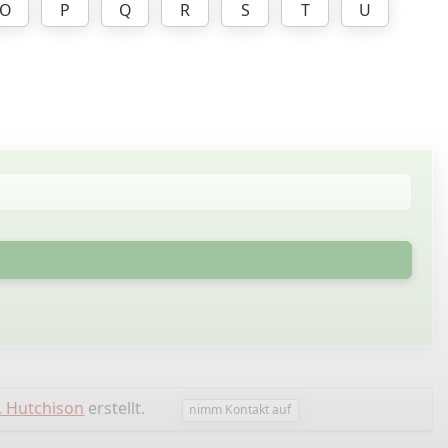
O
P
Q
R
S
T
U
. Hutchison
erstellt.
nimm Kontakt auf