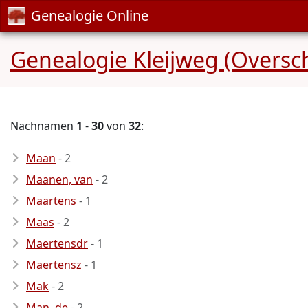
Genealogie Online
Genealogie Kleijweg (Oversch
Nachnamen
1
-
30
von
32
:
Maan
- 2
Maanen, van
- 2
Maartens
- 1
Maas
- 2
Maertensdr
- 1
Maertensz
- 1
Mak
- 2
Man, de
- 2