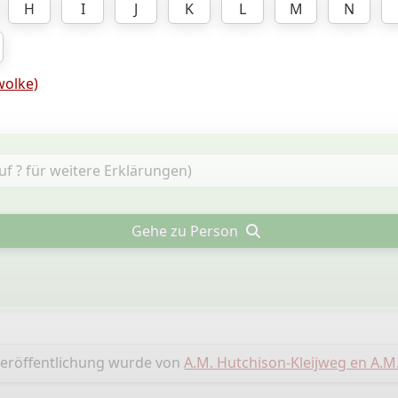
H
I
J
K
L
M
N
olke)
Gehe zu Person
Veröffentlichung wurde von
A.M. Hutchison-Kleijweg en A.M