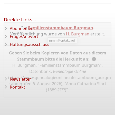
Direkte Links ...
Die
Familienstammbaum Burgman
-
Abonnement
Veröffentlichung wurde von
H. Burgman
erstellt.
Frage/Antwort
nimm Kontakt auf
Haftungsausschluss
Geben Sie beim Kopieren von Daten aus diesem
Stammbaum bitte die Herkunft an:
H. Burgman, "Familienstammbaum Burgman",
Datenbank,
Genealogie Online
(
https://www.genealogieonline.nl/stamboom_burgman
Newsletter
: abgerufen 6. August 2026), "Anna Catharina Slort
Kontakt
(1889-????)".