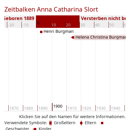
Zeitbalken Anna Catharina Slort
Geboren 1889
Versterben nicht be
0
-20
-10
10
20
30
40
50
60
Henri Burgman
Helena Christina Burgman
1900
60
1870
1880
1890
1910
1920
1930
1940
19
Klicken Sie auf den Namen für weitere Informationen.
Verwendete Symbole:
Großeltern
Eltern
Geschwister
Kinder