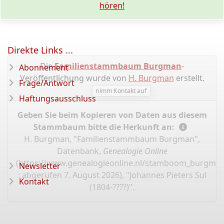
hören!
Direkte Links ...
Die
Familienstammbaum Burgman
-
Abonnement
Veröffentlichung wurde von
H. Burgman
erstellt.
Frage/Antwort
nimm Kontakt auf
Haftungsausschluss
Geben Sie beim Kopieren von Daten aus diesem
Stammbaum bitte die Herkunft an:
H. Burgman, "Familienstammbaum Burgman",
Datenbank,
Genealogie Online
(
https://www.genealogieonline.nl/stamboom_burgman
Newsletter
: abgerufen 7. August 2026), "Johannes Pieters Sul
Kontakt
(1804-????)".