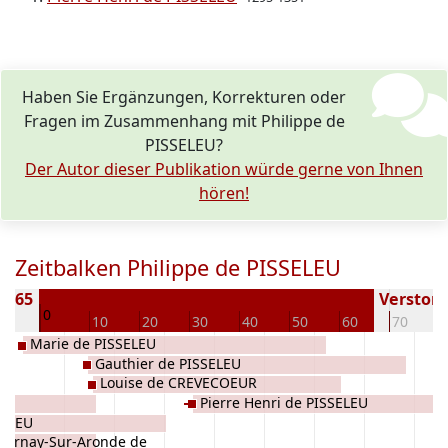
Haben Sie Ergänzungen, Korrekturen oder
Fragen im Zusammenhang mit Philippe de
PISSELEU?
Der Autor dieser Publikation würde gerne von Ihnen
hören!
Zeitbalken Philippe de PISSELEU
1265
Verstorbe
0
10
10
20
30
40
50
60
70
Marie de PISSELEU
Gauthier de PISSELEU
Louise de CREVECOEUR
Pierre Henri de PISSELEU
SELEU
ournay-Sur-Aronde de