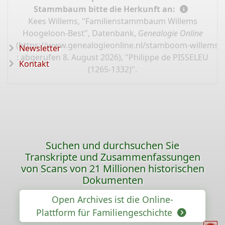
Stammbaum bitte die Herkunft an:
Kees Willems, "Familienstammbaum Willems
Hoogeloon-Best", Datenbank,
Genealogie Online
(
https://www.genealogieonline.nl/stamboom-willems-
Newsletter
: abgerufen 8. August 2026), "Philippe de PISSELEU
Kontakt
(1265-1332)".
Suchen und durchsuchen Sie
Transkripte und Zusammenfassungen
von Scans von 21 Millionen historischen
Dokumenten
Open Archives ist die Online-
Plattform für Familiengeschichte