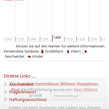
1300
1260
1270
1280
1290
1310
1320
1330
134
Klicken Sie auf den Namen für weitere Informationen.
Verwendete Symbole:
Großeltern
Eltern
Geschwister
Kinder
Direkte Links ...
Die
Familienstammbaum Willems Hoogeloon-
Abonnement
Best
-Veröffentlichung wurde von
Kees Willems
Frage/Antwort
erstellt.
nimm Kontakt auf
Haftungsausschluss
Geben Sie beim Kopieren von Daten aus diesem