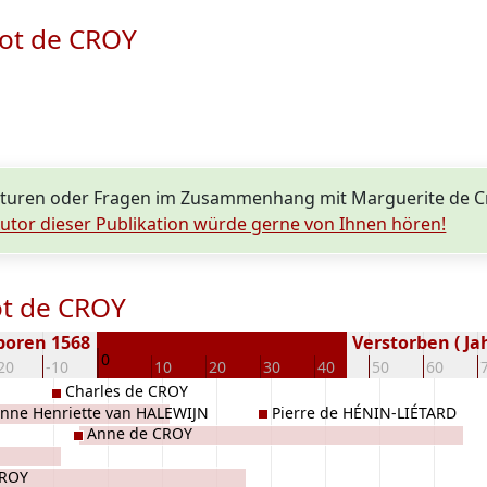
hot de CROY
kturen oder Fragen im Zusammenhang mit Marguerite de C
utor dieser Publikation würde gerne von Ihnen hören!
ot de CROY
boren 1568
Verstorben ( Ja
0
20
-10
10
20
30
40
50
60
Charles de CROY
anne Henriette van HALEWIJN
Pierre de HÉNIN-LIÉTARD
Anne de CROY
CROY