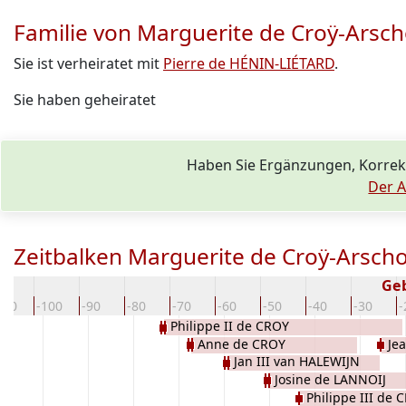
Familie von Marguerite de Croÿ-Arsc
Sie ist verheiratet mit
Pierre de HÉNIN-LIÉTARD
.
Sie haben geheiratet
Haben Sie Ergänzungen, Korre
Der A
Zeitbalken Marguerite de Croÿ-Arsch
Ge
110
-100
-90
-80
-70
-60
-50
-40
-30
-
Philippe II de CROY
Anne de CROY
Je
Jan III van HALEWIJN
Josine de LANNOIJ
Philippe III de 