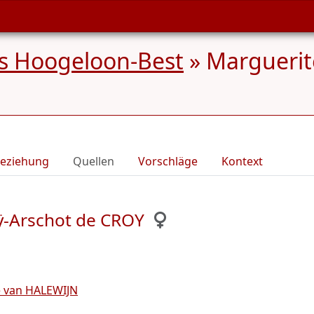
s Hoogeloon-Best
»
Marguerit
eziehung
Quellen
Vorschläge
Kontext
ÿ-Arschot de CROY
e van HALEWIJN