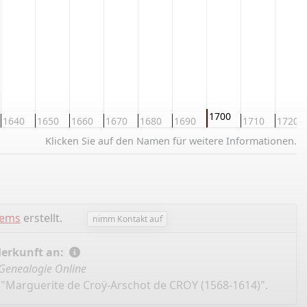
1700
1640
1650
1660
1670
1680
1690
1710
1720
Klicken Sie auf den Namen für weitere Informationen.
lems
erstellt.
nimm Kontakt auf
Herkunft an:
Genealogie Online
 "Marguerite de Croÿ-Arschot de CROY (1568-1614)".