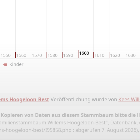
1600
1550
1560
1570
1580
1590
1610
1620
1630
er
Kinder
ms Hoogeloon-Best
-Veröffentlichung wurde von
Kees Wil
 Kopieren von Daten aus diesem Stammbaum bitte die 
Familienstammbaum Willems Hoogeloon-Best", Datenbank,
ms-hoogeloon-best/I95858.php
: abgerufen 7. August 2026),