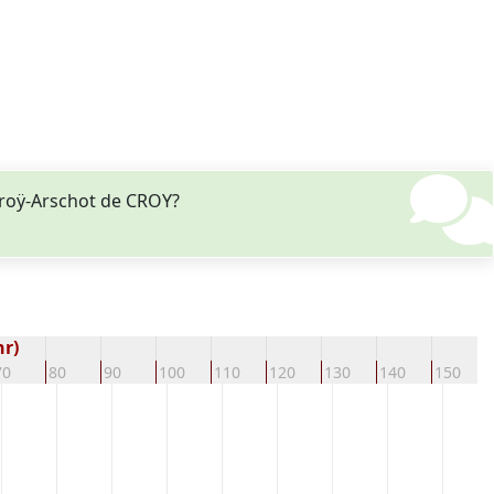
roÿ-Arschot de CROY?
hr)
70
80
90
100
110
120
130
140
150