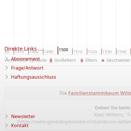
Direkte Links ...
1500
1460
1470
1480
1490
1510
1520
1530
1540
Abonnement
Verwendete Symbole:
Großeltern
Eltern
Geschwist
Frage/Antwort
Haftungsausschluss
Die
Familienstammbaum Wille
Geben Sie beim
Kees Willems, "
Newsletter
(
https://www.genealogieonline.nl/stamboom-wille
Kontakt