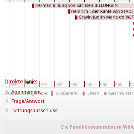
Herman Billung von Sachsen BILLUNGEN
Heinrich I der Kahle von STADE
Gravin Judith Marie de W
Direkte Links ...
900
80
890
910
920
930
940
950
960
9
Abonnement
Verwendete Symbole:
Großeltern
Eltern
Geschwist
Frage/Antwort
Haftungsausschluss
Die
Familienstammbaum Wille