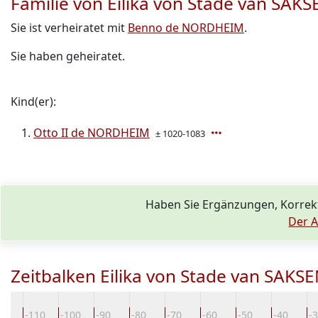
Familie von Eilika von Stade van SA
Sie ist verheiratet mit
Benno de NORDHEIM
.
Sie haben geheiratet.
Kind(er):
Otto II de NORDHEIM
± 1020-1083
Haben Sie Ergänzungen, Korrek
Der A
Zeitbalken Eilika von Stade van SAK
20
-110
-100
-90
-80
-70
-60
-50
-40
-