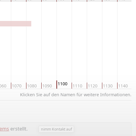
1100
060
1070
1080
1090
1110
1120
1130
1140
1
Klicken Sie auf den Namen für weitere Informationen.
lems
erstellt.
nimm Kontakt auf