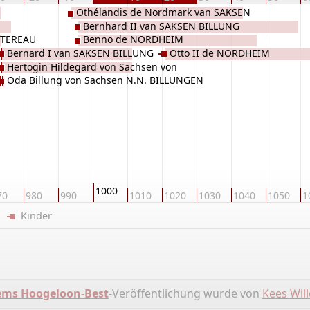
Othélandis de Nordmark van SAKSEN
Bernhard II van SAKSEN BILLUNG
BILLUNG
ETTEREAU
Benno de NORDHEIM
Bernard I van SAKSEN BILLUNG
Otto II de NORDHEIM
Hertogin Hildegard von Sachsen von
Oda Billung von Sachsen N.N. BILLUNGEN
STADE
1000
70
980
990
1010
1020
1030
1040
1050
1
er
Kinder
ms Hoogeloon-Best
-Veröffentlichung wurde von
Kees Wil