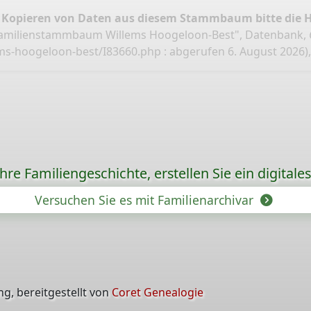
 Kopieren von Daten aus diesem Stammbaum bitte die 
Familienstammbaum Willems Hoogeloon-Best", Datenbank,
ms-hoogeloon-best/I83660.php
: abgerufen 6. August 2026),
re Familiengeschichte, erstellen Sie ein digitale
Versuchen Sie es mit Familienarchivar
g, bereitgestellt von
Coret Genealogie