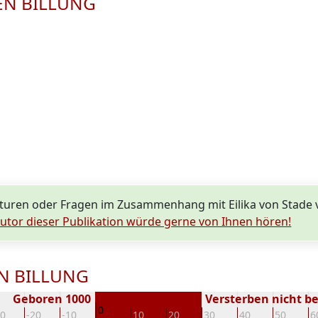
KSEN BILLUNG
turen oder Fragen im Zusammenhang mit Eilika von Stade
utor dieser Publikation würde gerne von Ihnen hören!
SEN BILLUNG
Geboren 1000
Versterben nicht b
0
30
-20
-10
10
20
30
40
50
6