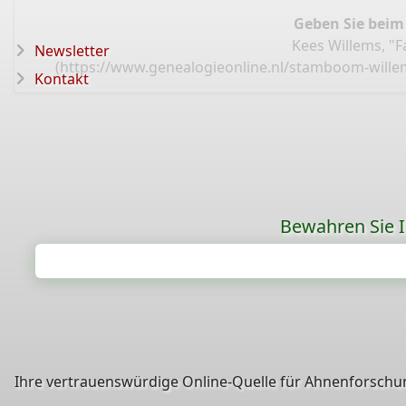
Geben Sie beim
Kees Willems, "
Newsletter
(
https://www.genealogieonline.nl/stamboom-wille
Kontakt
Bewahren Sie Ih
Ihre vertrauenswürdige Online-Quelle für Ahnenforschun