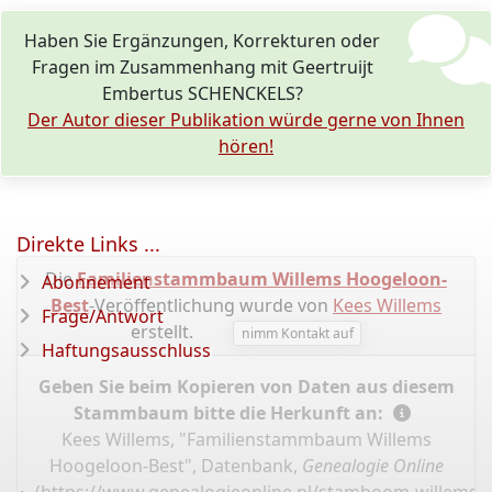
Haben Sie Ergänzungen, Korrekturen oder
Fragen im Zusammenhang mit Geertruijt
Embertus SCHENCKELS?
Der Autor dieser Publikation würde gerne von Ihnen
hören!
Direkte Links ...
Die
Familienstammbaum Willems Hoogeloon-
Abonnement
Best
-Veröffentlichung wurde von
Kees Willems
Frage/Antwort
erstellt.
nimm Kontakt auf
Haftungsausschluss
Geben Sie beim Kopieren von Daten aus diesem
Stammbaum bitte die Herkunft an:
Kees Willems, "Familienstammbaum Willems
Hoogeloon-Best", Datenbank,
Genealogie Online