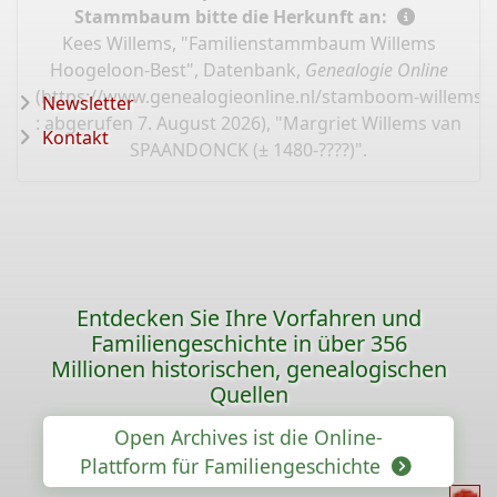
Stammbaum bitte die Herkunft an:
Kees Willems, "Familienstammbaum Willems
Hoogeloon-Best", Datenbank,
Genealogie Online
(
https://www.genealogieonline.nl/stamboom-willems-
Newsletter
: abgerufen 7. August 2026), "Margriet Willems van
Kontakt
SPAANDONCK (± 1480-????)".
Entdecken Sie Ihre Vorfahren und
Familiengeschichte in über 356
Millionen historischen, genealogischen
Quellen
Open Archives ist die Online-
Plattform für Familiengeschichte