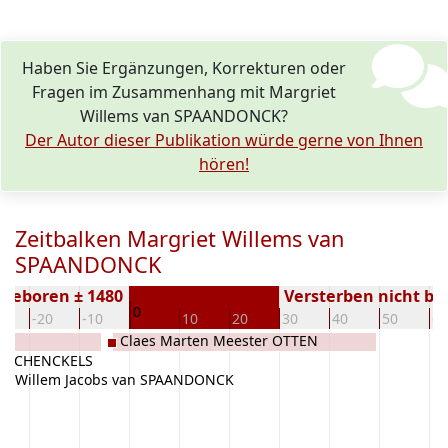
Haben Sie Ergänzungen, Korrekturen oder
Fragen im Zusammenhang mit Margriet
Willems van SPAANDONCK?
Der Autor dieser Publikation würde gerne von Ihnen
hören!
Zeitbalken Margriet Willems van
SPAANDONCK
Geboren ± 1480
Versterben nicht b
0
0
-20
-10
10
20
30
40
50
60
Claes Marten Meester OTTEN
t SCHENCKELS
Willem Jacobs van SPAANDONCK