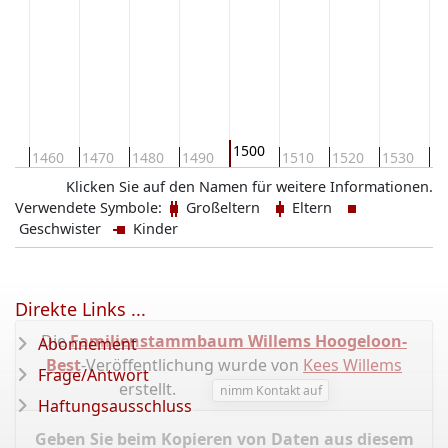
1500
50
1460
1470
1480
1490
1510
1520
1530
15
Klicken Sie auf den Namen für weitere Informationen.
Verwendete Symbole:
Großeltern
Eltern
Geschwister
Kinder
Direkte Links ...
Die
Familienstammbaum Willems Hoogeloon-
Abonnement
Best
-Veröffentlichung wurde von
Kees Willems
Frage/Antwort
erstellt.
nimm Kontakt auf
Haftungsausschluss
Geben Sie beim Kopieren von Daten aus diesem