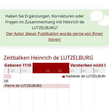
Haben Sie Ergänzungen, Korrekturen oder
Fragen im Zusammenhang mit Heinrich de
LUTZELBURG?
Der Autor dieser Publikation würde gerne von Ihnen
hören!
Zeitbalken Heinrich de LUTZELBURG
Geboren 1110
Versterben nicht b
0
30
-20
-10
10
20
30
40
50
6
Hadwide de LUTZELBURG
AVOIE
Pierre de LUTZELBURG