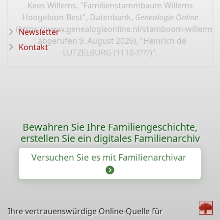
Kees Willems, "Familienstammbaum Willems
Hoogeloon-Best", Datenbank,
Genealogie Online
(
https://www.genealogieonline.nl/stamboom-willems-
Newsletter
: abgerufen 9. August 2026), "Heinrich de
Kontakt
LUTZELBURG (1110-????)".
Bewahren Sie Ihre Familiengeschichte,
erstellen Sie ein digitales Familienarchiv
Versuchen Sie es mit Familienarchivar
Ihre vertrauenswürdige Online-Quelle für