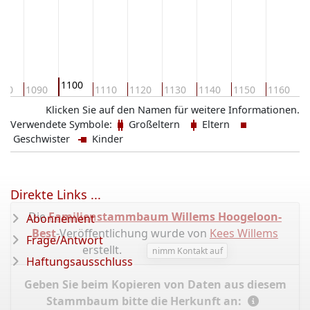
1100
080
1090
1110
1120
1130
1140
1150
1160
1
Klicken Sie auf den Namen für weitere Informationen.
Verwendete Symbole:
Großeltern
Eltern
Geschwister
Kinder
Direkte Links ...
Die
Familienstammbaum Willems Hoogeloon-
Abonnement
Best
-Veröffentlichung wurde von
Kees Willems
Frage/Antwort
erstellt.
nimm Kontakt auf
Haftungsausschluss
Geben Sie beim Kopieren von Daten aus diesem
Stammbaum bitte die Herkunft an: