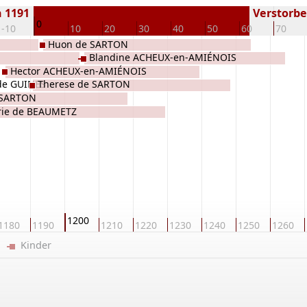
 1191
Verstorben
0
-10
10
20
30
40
50
60
70
Huon de SARTON
Blandine ACHEUX-en-AMIÉNOIS
Hector ACHEUX-en-AMIÉNOIS
 de GUINES
Therese de SARTON
 SARTON
ie de BEAUMETZ
1200
1180
1190
1210
1220
1230
1240
1250
1260
er
Kinder