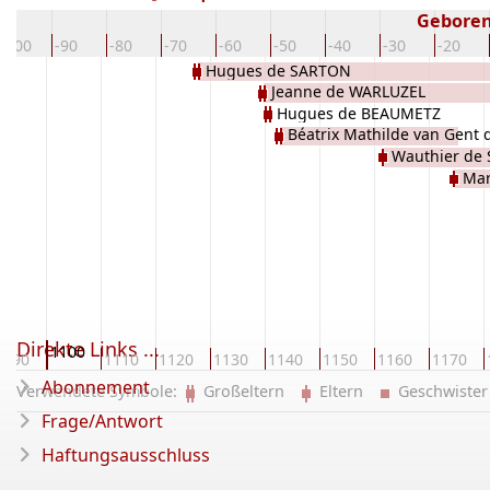
Geboren
-100
-90
-80
-70
-60
-50
-40
-30
-20
Hugues de SARTON
Jeanne de WARLUZEL
Hugues de BEAUMETZ
Béatrix Mathilde van Gent
Wauthier de
Mar
Direkte Links ...
1100
1090
1110
1120
1130
1140
1150
1160
1170
Abonnement
Verwendete Symbole:
Großeltern
Eltern
Geschwist
Frage/Antwort
Haftungsausschluss