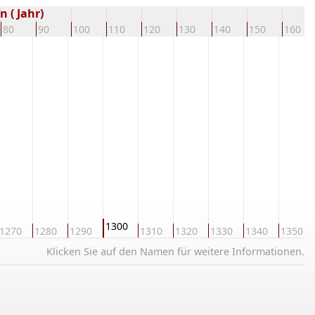
 ( Jahr)
80
90
100
110
120
130
140
150
160
1300
1270
1280
1290
1310
1320
1330
1340
1350
Klicken Sie auf den Namen für weitere Informationen.