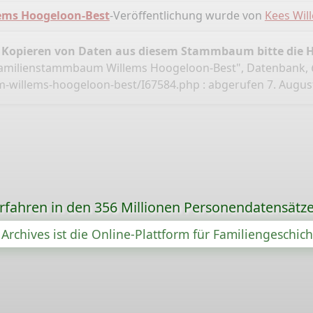
ms Hoogeloon-Best
-Veröffentlichung wurde von
Kees Wil
 Kopieren von Daten aus diesem Stammbaum bitte die 
Familienstammbaum Willems Hoogeloon-Best", Datenbank,
m-willems-hoogeloon-best/I67584.php
: abgerufen 7. Augus
orfahren in den 356 Millionen Personendatensätze
Archives ist die Online-Plattform für Familiengeschic