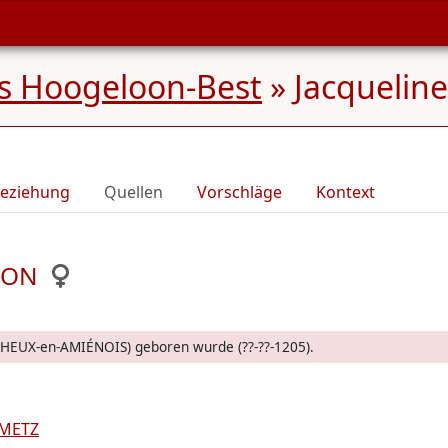
s Hoogeloon-Best
»
Jacquelin
eziehung
Quellen
Vorschläge
Kontext
RTON
 ACHEUX-en-AMIÉNOIS) geboren wurde (??-??-1205).
UMETZ