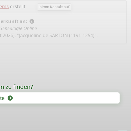
lems
erstellt.
nimm Kontakt auf
Herkunft an:
Genealogie Online
t 2026), "Jacqueline de SARTON (1191-1254)".
n zu finden?
hte