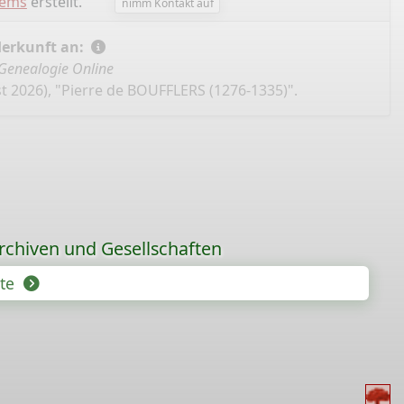
lems
erstellt.
nimm Kontakt auf
Herkunft an:
Genealogie Online
t 2026), "Pierre de BOUFFLERS (1276-1335)".
rchiven und Gesellschaften
hte