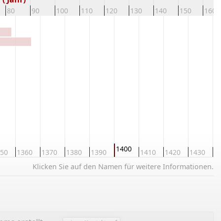
80
90
100
110
120
130
140
150
160
1400
50
1360
1370
1380
1390
1410
1420
1430
1
Klicken Sie auf den Namen für weitere Informationen.