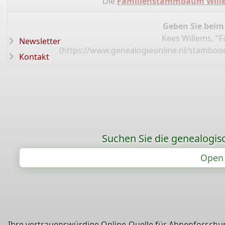
Die
Familienstammbaum Wille
Geben Sie beim
Kees Willems, "
Newsletter
(
https://www.genealogieonline.nl/stamboo
Kontakt
Suchen Sie die genealogis
Open 
Ihre vertrauenswürdige Online-Quelle für Ahnenforschun