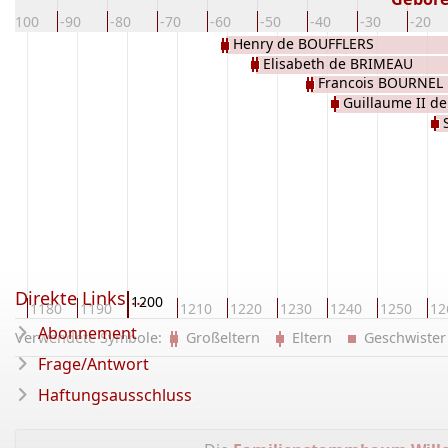
-100
-90
-80
-70
-60
-50
-40
-30
-20
Henry de BOUFFLERS
Elisabeth de BRIMEAU
Francois BOURNEL
Guillaume II d
Direkte Links ...
1200
70
1180
1190
1210
1220
1230
1240
1250
12
Abonnement
Verwendete Symbole:
Großeltern
Eltern
Geschwist
Frage/Antwort
Haftungsausschluss