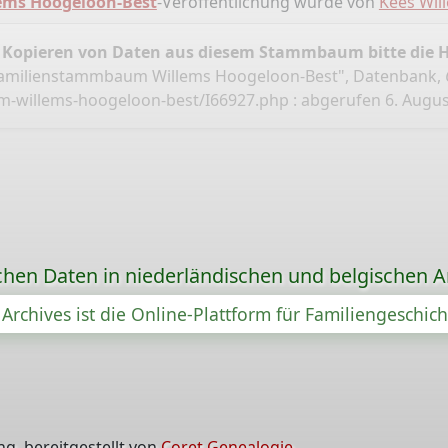
ms Hoogeloon-Best
-Veröffentlichung wurde von
Kees Wil
 Kopieren von Daten aus diesem Stammbaum bitte die 
Familienstammbaum Willems Hoogeloon-Best", Datenbank,
m-willems-hoogeloon-best/I66927.php
: abgerufen 6. Augus
chen Daten in niederländischen und belgischen A
Archives ist die Online-Plattform für Familiengeschic
g, bereitgestellt von
Coret Genealogie