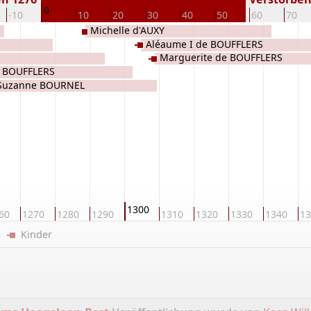
0
-10
10
20
30
40
50
60
70
Michelle d'AUXY
Aléaume I de BOUFFLERS
Marguerite de BOUFFLERS
e BOUFFLERS
Suzanne BOURNEL
1300
60
1270
1280
1290
1310
1320
1330
1340
13
er
Kinder