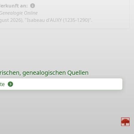
Herkunft an:
Genealogie Online
gust 2026), "Isabeau d'AUXY (1235-1290)".
orischen, genealogischen Quellen
hte