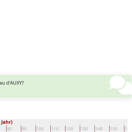
au d'AUXY?
 Jahr)
80
90
100
110
120
130
140
150
160