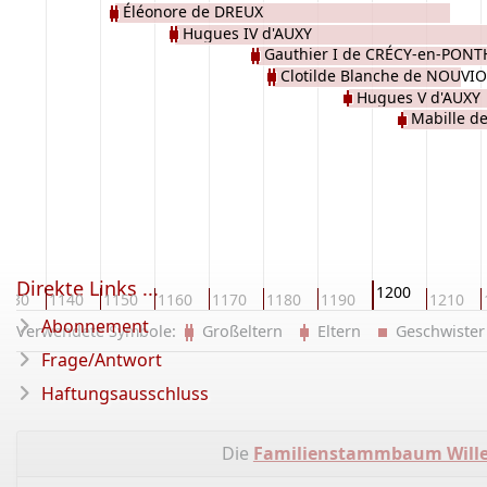
Éléonore de DREUX
Hugues IV d'AUXY
Gauthier I de CRÉCY-en-PONT
Clotilde Blanche de NOUVI
Hugues V d'AUXY
Mabille d
Direkte Links ...
1200
1130
1140
1150
1160
1170
1180
1190
1210
Abonnement
Verwendete Symbole:
Großeltern
Eltern
Geschwist
Frage/Antwort
Haftungsausschluss
Die
Familienstammbaum Wille