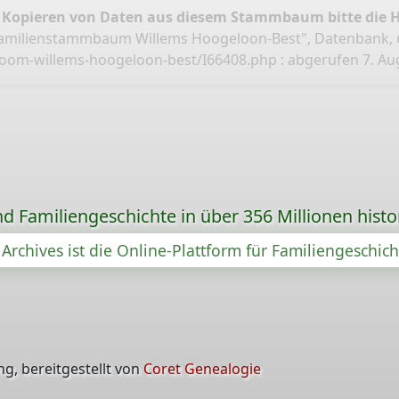
 Kopieren von Daten aus diesem Stammbaum bitte die 
Familienstammbaum Willems Hoogeloon-Best", Datenbank,
boom-willems-hoogeloon-best/I66408.php
: abgerufen 7. Au
d Familiengeschichte in über 356 Millionen hist
Archives ist die Online-Plattform für Familiengeschic
g, bereitgestellt von
Coret Genealogie