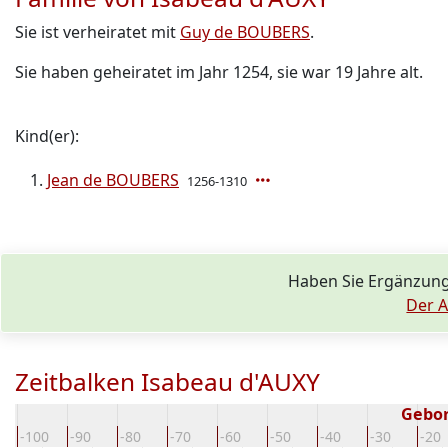
Sie ist verheiratet mit
Guy de BOUBERS
.
Sie haben geheiratet im Jahr 1254, sie war 19 Jahre alt.
Kind(er):
Jean de BOUBERS
1256-1310
Haben Sie Ergänzung
Der A
Zeitbalken Isabeau d'AUXY
Gebo
-100
-90
-80
-70
-60
-50
-40
-30
-20