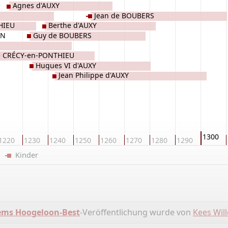
Agnes d'AUXY
Jean de BOUBERS
HIEU
Berthe d'AUXY
ON
Guy de BOUBERS
e CRÉCY-en-PONTHIEU
Hugues VI d'AUXY
Jean Philippe d'AUXY
1300
1220
1230
1240
1250
1260
1270
1280
1290
er
Kinder
ms Hoogeloon-Best
-Veröffentlichung wurde von
Kees Wil