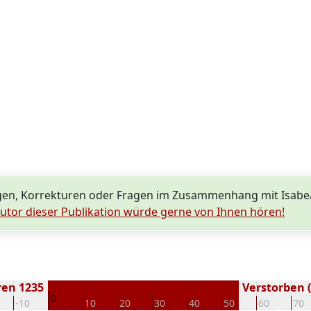
en, Korrekturen oder Fragen im Zusammenhang mit Isabe
utor dieser Publikation würde gerne von Ihnen hören!
ren 1235
Verstorben (
0
-10
10
20
30
40
50
60
70