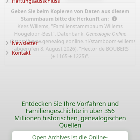
Haftungsausschluss
Geben Sie beim Kopieren von Daten aus diesem
Stammbaum bitte die Herkunft an:
Kees Willems, "Familienstammbaum Willems
Hoogeloon-Best", Datenbank,
Genealogie Online
(
https://www.genealogieonline.nl/stamboom-willems-
Newsletter
: abgerufen 8. August 2026), "Hector de BOUBERS
Kontakt
(± 1165-± 1225)".
Entdecken Sie Ihre Vorfahren und
Familiengeschichte in über 356
Millionen historischen, genealogischen
Quellen
Open Archives ist die Online-