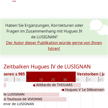
Haben Sie Ergänzungen, Korrekturen oder
Fragen im Zusammenhang mit Hugues IV
de LUSIGNAN?
Der Autor dieser Publikation würde gerne von Ihnen
hören!
Zeitbalken Hugues IV de LUSIGNAN
eboren ± 985
Verstorben ( Jah
0
-20
-10
10
20
30
40
50
60
Aldéarde de THOUARS
Hugues V 'Le Débonnaire
II de LUSIGNAN
s de Toulouse de VIVONNE
Aenor de LUSIGNAN