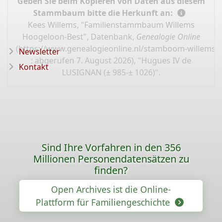
Geben Sie beim Kopieren von Daten aus diesem
Stammbaum bitte die Herkunft an:
Kees Willems, "Familienstammbaum Willems
Hoogeloon-Best", Datenbank,
Genealogie Online
(
https://www.genealogieonline.nl/stamboom-willems-
Newsletter
: abgerufen 7. August 2026), "Hugues IV de
Kontakt
LUSIGNAN (± 985-± 1026)".
Sind Ihre Vorfahren in den 356
Millionen Personendatensätzen zu
finden?
Open Archives ist die Online-
Plattform für Familiengeschichte