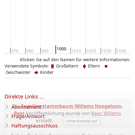
1000
60
970
980
990
1010
1020
1030
1040
1
Klicken Sie auf den Namen für weitere Informationen.
Verwendete Symbole:
Großeltern
Eltern
Geschwister
Kinder
Direkte Links ...
Die
Familienstammbaum Willems Hoogeloon-
Abonnement
Best
-Veröffentlichung wurde von
Kees Willems
Frage/Antwort
erstellt.
nimm Kontakt auf
Haftungsausschluss