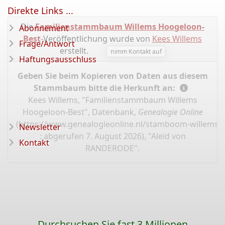
Direkte Links ...
Die
Familienstammbaum Willems Hoogeloon-
Abonnement
Best
-Veröffentlichung wurde von
Kees Willems
Frage/Antwort
erstellt.
nimm Kontakt auf
Haftungsausschluss
Geben Sie beim Kopieren von Daten aus diesem
Stammbaum bitte die Herkunft an:
Kees Willems, "Familienstammbaum Willems
Hoogeloon-Best", Datenbank,
Genealogie Online
(
https://www.genealogieonline.nl/stamboom-willems-
Newsletter
: abgerufen 7. August 2026), "Aleid von
Kontakt
RANDERODE".
Durchsuchen Sie fast 3 Millionen