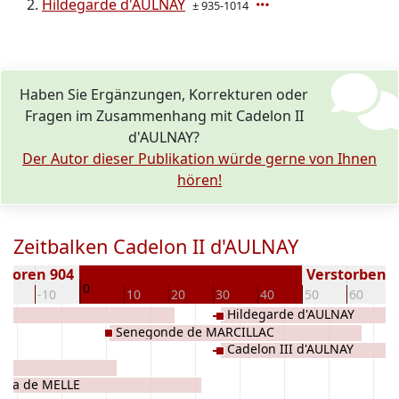
Hildegarde d'AULNAY
± 935-1014
Haben Sie Ergänzungen, Korrekturen oder
Fragen im Zusammenhang mit Cadelon II
d'AULNAY?
Der Autor dieser Publikation würde gerne von Ihnen
hören!
Zeitbalken Cadelon II d'AULNAY
eboren 904
Verstorben ( 
0
20
-10
10
20
30
40
50
60
Hildegarde d'AULNAY
Senegonde de MARCILLAC
Cadelon III d'AULNAY
AY
ella de MELLE