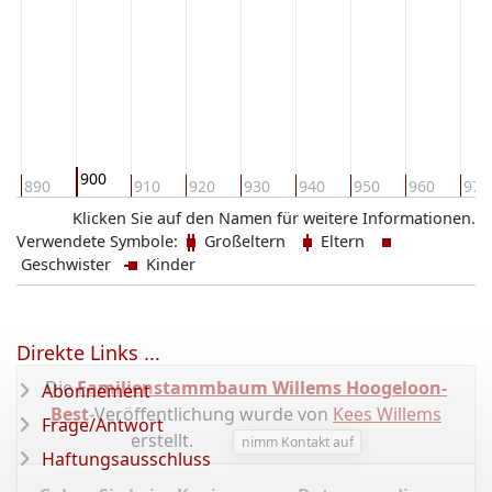
900
890
910
920
930
940
950
960
970
Klicken Sie auf den Namen für weitere Informationen.
Verwendete Symbole:
Großeltern
Eltern
Geschwister
Kinder
Direkte Links ...
Die
Familienstammbaum Willems Hoogeloon-
Abonnement
Best
-Veröffentlichung wurde von
Kees Willems
Frage/Antwort
erstellt.
nimm Kontakt auf
Haftungsausschluss