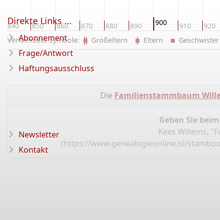
Direkte Links ...
900
840
850
860
870
880
890
910
920
Abonnement
Verwendete Symbole:
Großeltern
Eltern
Geschwist
Frage/Antwort
Haftungsausschluss
Die
Familienstammbaum Wille
Geben Sie beim
Kees Willems, "
Newsletter
(
https://www.genealogieonline.nl/stambo
Kontakt