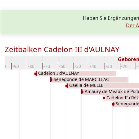
Haben Sie Ergänzungen
Der A
Zeitbalken Cadelon III d'AULNAY
Geboren
100
-90
-80
-70
-60
-50
-40
-30
-20
-
Cadelon I d'AULNAY
Senegonde de MARCILLAC
Gaella de MELLE
Amaury de Meaux de Poit
Cadelon II d'A
d'AQUITAINE
Senegonde