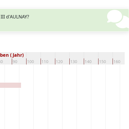
III d'AULNAY?
ben ( Jahr)
80
90
100
110
120
130
140
150
160