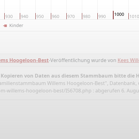
1000
930
940
950
960
970
980
990
101
er
Kinder
ms Hoogeloon-Best
-Veröffentlichung wurde von
Kees Wil
 Kopieren von Daten aus diesem Stammbaum bitte die 
Familienstammbaum Willems Hoogeloon-Best", Datenbank,
om-willems-hoogeloon-best/I56708.php
: abgerufen 6. Augus