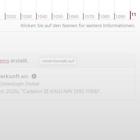
110
0
1020
1030
1040
1050
1060
1070
1080
1090
Klicken Sie auf den Namen für weitere Informationen.
lems
erstellt.
nimm Kontakt auf
Herkunft an:
Genealogie Online
t 2026), "Cadelon III d'AULNAY (935-1004)".