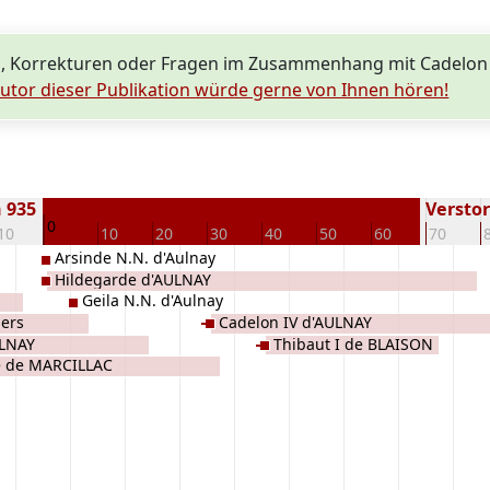
, Korrekturen oder Fragen im Zusammenhang mit Cadelon 
utor dieser Publikation würde gerne von Ihnen hören!
 935
Verstor
0
10
10
20
30
40
50
60
70
Arsinde N.N. d'Aulnay
Hildegarde d'AULNAY
Geila N.N. d'Aulnay
iers
Cadelon IV d'AULNAY
ULNAY
Thibaut I de BLAISON
 de MARCILLAC