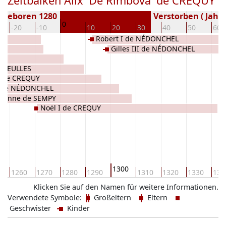
Zeitbalken Alix 'De Rimbova' de CREQUY
Geboren 1280
Verstorben ( Jahr)
0
-20
-10
10
20
30
40
50
60
Robert I de NÉDONCHEL
Gilles III de NÉDONCHEL
RNIEULLES
e de CREQUY
 de NÉDONCHEL
Jeanne de SEMPY
Noël I de CREQUY
1300
0
1260
1270
1280
1290
1310
1320
1330
134
Klicken Sie auf den Namen für weitere Informationen.
Verwendete Symbole:
Großeltern
Eltern
Geschwister
Kinder