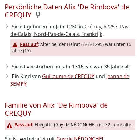
Persönliche Daten Alix 'De Rimbova' de
CREQUY
Sie ist geboren im Jahr 1280
in
Créquy, 62257, Pas-
de-Calais, Nord-Pas-de-Calais, Frankrijk
.
Pass auf
: Alter bei der Heirat (??-??-1295) war unter 16
Jahre (15).
Sie ist verstorben im Jahr 1316
, sie war 36 Jahre alt.
Ein Kind von
Guillaume de CREQUY
und
Jeanne de
SEMPY
Familie von Alix 'De Rimbova' de
CREQUY
Pass auf
: Ehegatte (Guy de NÉDONCHEL) ist 32 Jahre älter.
Sie ist verheiratet mit
Guy de NÉDONCHEL
.