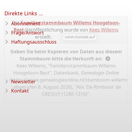
Direkte Links ...
Die
Familienstammbaum Willems Hoogeloon-
Abonnement
Best
-Veröffentlichung wurde von
Kees Willems
Frage/Antwort
erstellt.
nimm Kontakt auf
Haftungsausschluss
Geben Sie beim Kopieren von Daten aus diesem
Stammbaum bitte die Herkunft an:
Kees Willems, "Familienstammbaum Willems
Hoogeloon-Best", Datenbank,
Genealogie Online
(
https://www.genealogieonline.nl/stamboom-willems-
Newsletter
: abgerufen 8. August 2026), "Alix 'De Rimbova' de
Kontakt
CREQUY (1280-1316)".