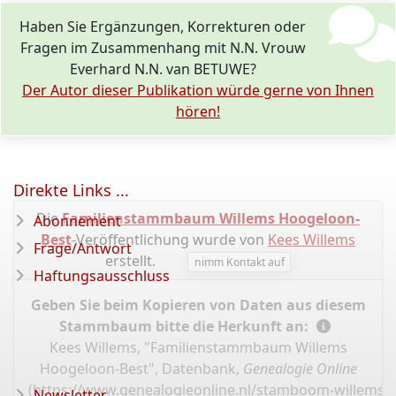
Haben Sie Ergänzungen, Korrekturen oder
Fragen im Zusammenhang mit N.N. Vrouw
Everhard N.N. van BETUWE?
Der Autor dieser Publikation würde gerne von Ihnen
hören!
Direkte Links ...
Die
Familienstammbaum Willems Hoogeloon-
Abonnement
Best
-Veröffentlichung wurde von
Kees Willems
Frage/Antwort
erstellt.
nimm Kontakt auf
Haftungsausschluss
Geben Sie beim Kopieren von Daten aus diesem
Stammbaum bitte die Herkunft an:
Kees Willems, "Familienstammbaum Willems
Hoogeloon-Best", Datenbank,
Genealogie Online
(
https://www.genealogieonline.nl/stamboom-willems-
Newsletter