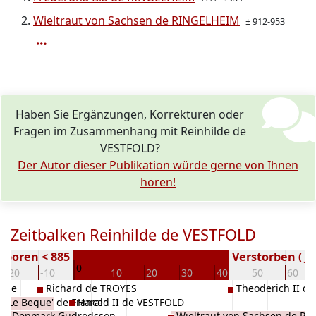
Wieltraut von Sachsen de RINGELHEIM
± 912-953
Haben Sie Ergänzungen, Korrekturen oder
Fragen im Zusammenhang mit Reinhilde de
VESTFOLD?
Der Autor dieser Publikation würde gerne von Ihnen
hören!
Zeitbalken Reinhilde de VESTFOLD
eboren < 885
Verstorben ( Ja
0
-20
-10
10
20
30
40
50
60
' de
Richard de TROYES
Theoderich II d
I 'Le Begue' de France
Harald II de VESTFOLD
e of Denmark Gudrodsson
Wieltraut von Sachsen de R