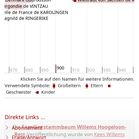
 Burgondie de VINTZAU
iselle de France de KAROLINGEN
Ragnild de RINGERIKE
900
0
870
880
890
910
920
930
940
95
Klicken Sie auf den Namen für weitere Informationen.
Verwendete Symbole:
Großeltern
Eltern
Geschwister
Kinder
Direkte Links ...
Die
Familienstammbaum Willems Hoogeloon-
Abonnement
Best
-Veröffentlichung wurde von
Kees Willems
Frage/Antwort