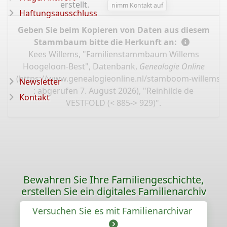
erstellt.
nimm Kontakt auf
Haftungsausschluss
Geben Sie beim Kopieren von Daten aus diesem
Stammbaum bitte die Herkunft an:
Kees Willems, "Familienstammbaum Willems
Hoogeloon-Best", Datenbank,
Genealogie Online
(
https://www.genealogieonline.nl/stamboom-willems-
Newsletter
: abgerufen 7. August 2026), "Reinhilde de
Kontakt
VESTFOLD (< 885-> 929)".
Bewahren Sie Ihre Familiengeschichte,
erstellen Sie ein digitales Familienarchiv
Versuchen Sie es mit Familienarchivar