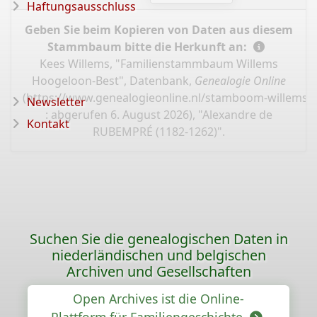
Haftungsausschluss
Geben Sie beim Kopieren von Daten aus diesem
Stammbaum bitte die Herkunft an:
Kees Willems, "Familienstammbaum Willems
Hoogeloon-Best", Datenbank,
Genealogie Online
(
https://www.genealogieonline.nl/stamboom-willems-
Newsletter
: abgerufen 6. August 2026), "Alexandre de
Kontakt
RUBEMPRÉ (1182-1262)".
Suchen Sie die genealogischen Daten in
niederländischen und belgischen
Archiven und Gesellschaften
Open Archives ist die Online-