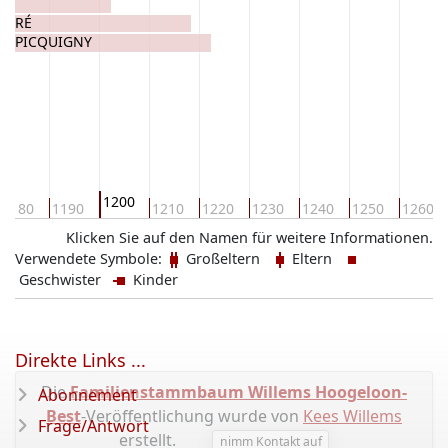
EMPRÉ
 de PICQUIGNY
1200
1180
1190
1210
1220
1230
1240
1250
1260
Klicken Sie auf den Namen für weitere Informationen.
Verwendete Symbole:
Großeltern
Eltern
Geschwister
Kinder
Direkte Links ...
Die
Familienstammbaum Willems Hoogeloon-
Abonnement
Best
-Veröffentlichung wurde von
Kees Willems
Frage/Antwort
erstellt.
nimm Kontakt auf