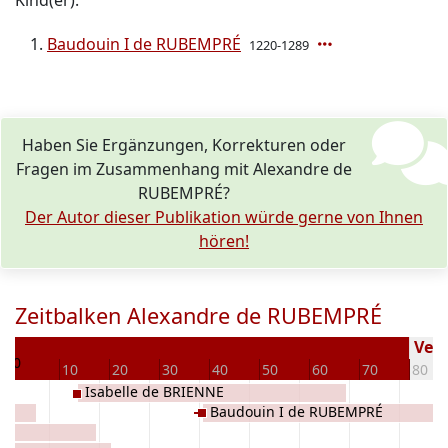
Kind(er):
Baudouin I de RUBEMPRÉ
1220-1289
Haben Sie Ergänzungen, Korrekturen oder
Fragen im Zusammenhang mit Alexandre de
RUBEMPRÉ?
Der Autor dieser Publikation würde gerne von Ihnen
hören!
Zeitbalken Alexandre de RUBEMPRÉ
2
Vers
0
10
20
30
40
50
60
70
80
Isabelle de BRIENNE
Baudouin I de RUBEMPRÉ