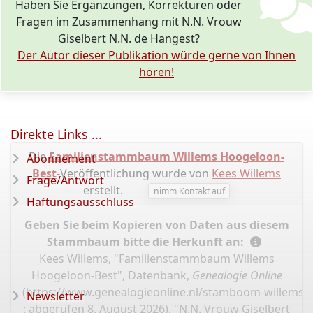
Haben Sie Ergänzungen, Korrekturen oder
Fragen im Zusammenhang mit N.N. Vrouw
Giselbert N.N. de Hangest?
Der Autor dieser Publikation würde gerne von Ihnen
hören!
Direkte Links ...
Die
Familienstammbaum Willems Hoogeloon-
Abonnement
Best
-Veröffentlichung wurde von
Kees Willems
Frage/Antwort
erstellt.
nimm Kontakt auf
Haftungsausschluss
Geben Sie beim Kopieren von Daten aus diesem
Stammbaum bitte die Herkunft an:
Kees Willems, "Familienstammbaum Willems
Hoogeloon-Best", Datenbank,
Genealogie Online
(
https://www.genealogieonline.nl/stamboom-willems-
Newsletter
: abgerufen 8. August 2026), "N.N. Vrouw Giselbert