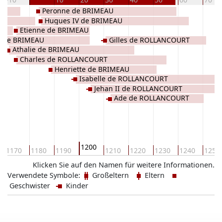
Peronne de BRIMEAU
Hugues IV de BRIMEAU
Etienne de BRIMEAU
d de BRIMEAU
Gilles de ROLLANCOURT
Athalie de BRIMEAU
Charles de ROLLANCOURT
Henriette de BRIMEAU
Isabelle de ROLLANCOURT
Jehan II de ROLLANCOURT
Ade de ROLLANCOURT
1200
1170
1180
1190
1210
1220
1230
1240
1250
Klicken Sie auf den Namen für weitere Informationen.
Verwendete Symbole:
Großeltern
Eltern
Geschwister
Kinder