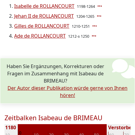
Isabelle de ROLLANCOURT
1198-1264
Jehan II de ROLLANCOURT
1204-1265
Gilles de ROLLANCOURT
1210-1251
Ade de ROLLANCOURT
1212-± 1250
Haben Sie Ergänzungen, Korrekturen oder
Fragen im Zusammenhang mit Isabeau de
BRIMEAU?
Der Autor dieser Publikation würde gerne von Ihnen
hören!
Zeitbalken Isabeau de BRIMEAU
 ± 1180
Verstorben 
0
-10
10
20
30
40
50
60
70