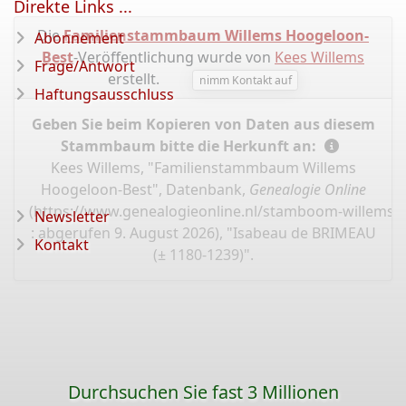
Direkte Links ...
Die
Familienstammbaum Willems Hoogeloon-
Abonnement
Best
-Veröffentlichung wurde von
Kees Willems
Frage/Antwort
erstellt.
nimm Kontakt auf
Haftungsausschluss
Geben Sie beim Kopieren von Daten aus diesem
Stammbaum bitte die Herkunft an:
Kees Willems, "Familienstammbaum Willems
Hoogeloon-Best", Datenbank,
Genealogie Online
(
https://www.genealogieonline.nl/stamboom-willems-
Newsletter
: abgerufen 9. August 2026), "Isabeau de BRIMEAU
Kontakt
(± 1180-1239)".
Durchsuchen Sie fast 3 Millionen