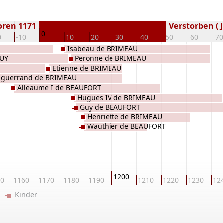
oren 1171
Verstorben ( J
0
0
-10
10
20
30
40
50
60
70
Isabeau de BRIMEAU
QUY
Peronne de BRIMEAU
U
Etienne de BRIMEAU
nguerrand de BRIMEAU
Alleaume I de BEAUFORT
Hugues IV de BRIMEAU
Guy de BEAUFORT
Henriette de BRIMEAU
Wauthier de BEAUFORT
1200
50
1160
1170
1180
1190
1210
1220
1230
12
er
Kinder