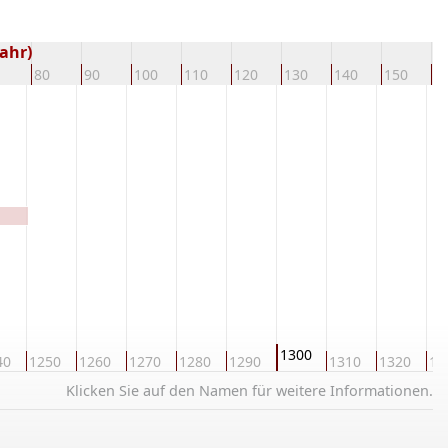
ahr)
80
90
100
110
120
130
140
150
1
1300
40
1250
1260
1270
1280
1290
1310
1320
13
Klicken Sie auf den Namen für weitere Informationen.