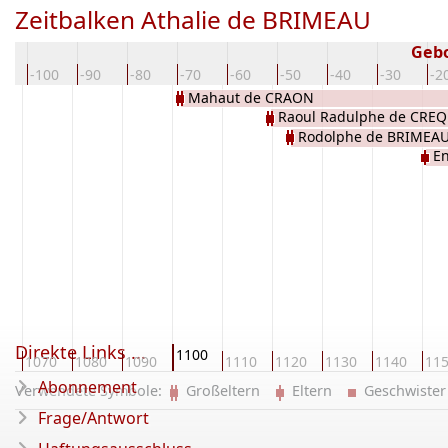
Zeitbalken Athalie de BRIMEAU
Geb
10
-100
-90
-80
-70
-60
-50
-40
-30
-2
Mahaut de CRAON
Raoul Radulphe de CRE
Rodolphe de BRIMEA
E
Direkte Links ...
1100
0
1070
1080
1090
1110
1120
1130
1140
11
Abonnement
Verwendete Symbole:
Großeltern
Eltern
Geschwist
Frage/Antwort