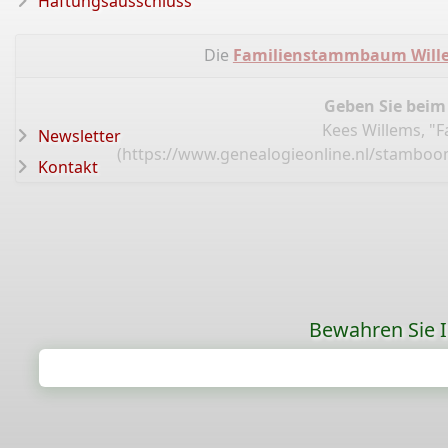
Haftungsausschluss
Die
Familienstammbaum Wille
Geben Sie beim
Kees Willems, "
Newsletter
(
https://www.genealogieonline.nl/stamboo
Kontakt
Bewahren Sie Ih