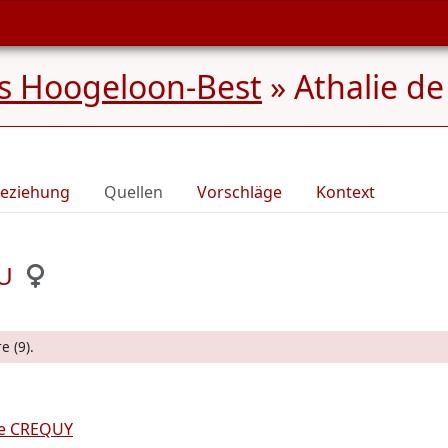
s Hoogeloon-Best
»
Athalie d
eziehung
Quellen
Vorschläge
Kontext
AU
e (9).
de CREQUY