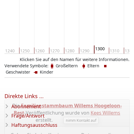
1300
1240
1250
1260
1270
1280
1290
1310
132
Klicken Sie auf den Namen für weitere Informationen.
Verwendete Symbole:
Großeltern
Eltern
Geschwister
Kinder
Direkte Links ...
Die
Familienstammbaum Willems Hoogeloon-
Abonnement
Best
-Veröffentlichung wurde von
Kees Willems
Frage/Antwort
erstellt.
nimm Kontakt auf
Haftungsausschluss