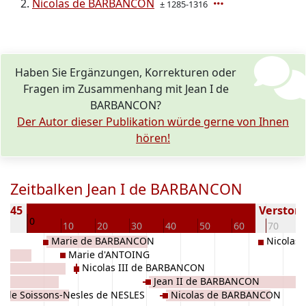
Nicolas de BARBANCON
± 1285-1316
Haben Sie Ergänzungen, Korrekturen oder
Fragen im Zusammenhang mit Jean I de
BARBANCON?
Der Autor dieser Publikation würde gerne von Ihnen
hören!
Zeitbalken Jean I de BARBANCON
 1245
Verstorbe
0
10
10
20
30
40
50
60
70
Marie de BARBANCON
Nicolas I
Marie d'ANTOING
BARBANC
Nicolas III de BARBANCON
Jean II de BARBANCON
u de Soissons-Nesles de NESLES
Nicolas de BARBANCON