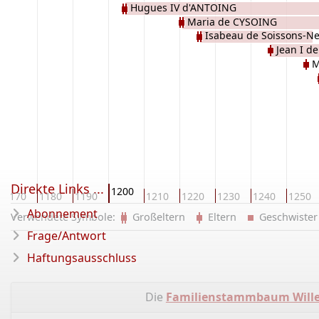
Hugues IV d'ANTOING
Maria de CYSOING
Isabeau de Soissons-N
Jean I 
M
Direkte Links ...
1200
1170
1180
1190
1210
1220
1230
1240
1250
Abonnement
Verwendete Symbole:
Großeltern
Eltern
Geschwist
Frage/Antwort
Haftungsausschluss
Die
Familienstammbaum Wille