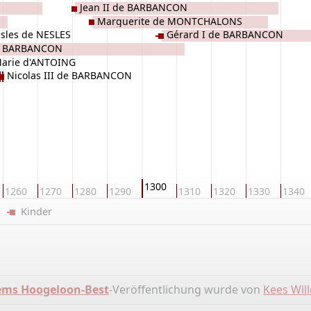
Jean II de BARBANCON
Marguerite de MONTCHALONS
esles de NESLES
Gérard I de BARBANCON
de BARBANCON
arie d'ANTOING
Nicolas III de BARBANCON
1300
1260
1270
1280
1290
1310
1320
1330
1340
er
Kinder
ms Hoogeloon-Best
-Veröffentlichung wurde von
Kees Wil