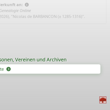
Herkunft an:
Genealogie Online
2026), "Nicolas de BARBANCON (± 1285-1316)".
sonen, Vereinen und Archiven
hte