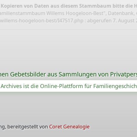
 Kopieren von Daten aus diesem Stammbaum bitte die 
Familienstammbaum Willems Hoogeloon-Best", Datenbank,
willems-hoogeloon-best/I47517.php
: abgerufen 7. August 
ionen Gebetsbilder aus Sammlungen von Privatper
Archives ist die Online-Plattform für Familiengeschic
g, bereitgestellt von
Coret Genealogie