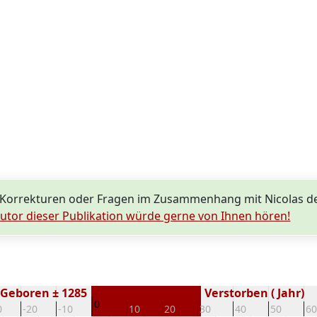
 Korrekturen oder Fragen im Zusammenhang mit Nicolas
utor dieser Publikation würde gerne von Ihnen hören!
Geboren ± 1285
Verstorben ( Jahr)
0
0
-20
-10
10
20
30
40
50
60