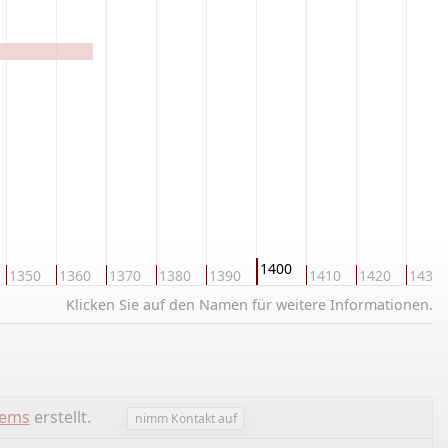
1400
1350
1360
1370
1380
1390
1410
1420
1430
Klicken Sie auf den Namen für weitere Informationen.
lems
erstellt.
nimm Kontakt auf