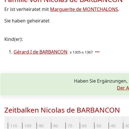
Er ist verheiratet mit
Marguerite de MONTCHALONS
.
Sie haben geheiratet
Kind(er):
Gérard I de BARBANCON
± 1305-± 1367
Haben Sie Ergänzungen,
Der A
Zeitbalken Nicolas de BARBANCON
20
-110
-100
-90
-80
-70
-60
-50
-40
-3